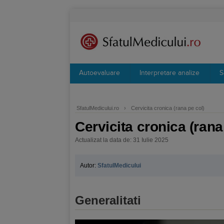
Autoevaluare
Interpretare analize
S
SfatulMedicului.ro
›
Cervicita cronica (rana pe col)
Cervicita cronica (rana
Actualizat la data de: 31 Iulie 2025
Autor:
SfatulMedicului
Generalitati