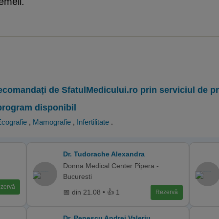
emeii.
ecomandați de SfatulMedicului.ro prin serviciul de 
program disponibil
cografie
,
Mamografie
,
Infertilitate
.
Dr. Tudorache Alexandra
Donna Medical Center Pipera -
Bucuresti
zervă
📅 din 21.08 • 👍 1
Rezervă
Dr. Penescu Andrei Valeriu