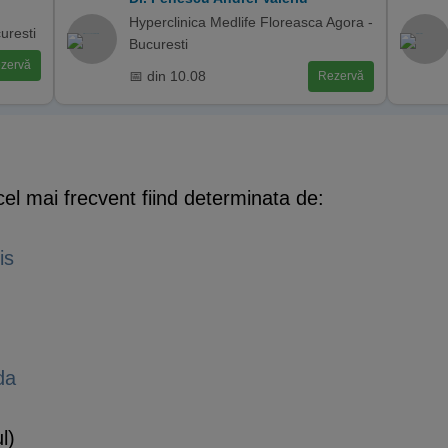
Hyperclinica Medlife Floreasca Agora -
uresti
Bucuresti
zervă
📅 din 10.08
Rezervă
, cel mai frecvent fiind determinata de:
is
da
l)