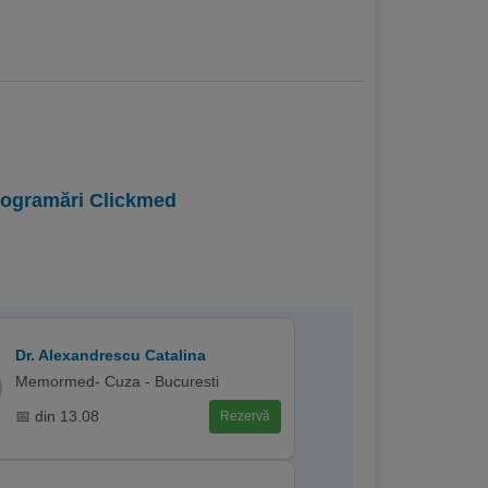
programări Clickmed
Dr. Alexandrescu Catalina
Memormed- Cuza - Bucuresti
📅 din 13.08
Rezervă