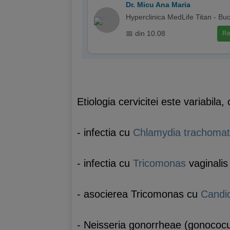
Dr. Micu Ana Maria
Hyperclinica MedLife Titan - Buc
📅 din 10.08
Re
Etiologia cervicitei este variabila
- infectia cu
Chlamydia trachomat
- infectia cu
Tricomonas
vaginalis
- asocierea Tricomonas cu
Candi
- Neisseria gonorrheae (gonococu