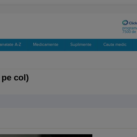
programa
7500 de 
anatate A-Z
Medicamente
Suplimente
Cauta medic
 pe col)