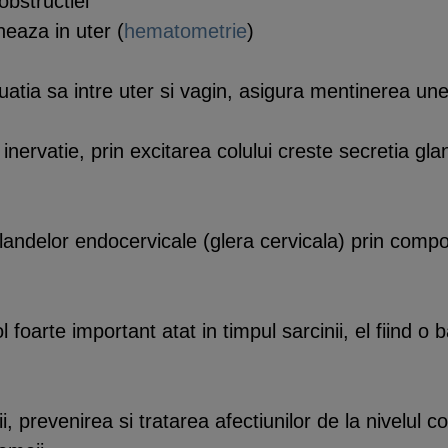
obstructiei
eaza in uter (
hematometrie
)
situatia sa intre uter si vagin, asigura mentinerea un
inervatie, prin excitarea colului creste secretia gl
 glandelor endocervicale (glera cervicala) prin comp
l foarte important atat in timpul sarcinii, el fiind o b
i, prevenirea si tratarea afectiunilor de la nivelul