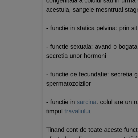
congenitala a colului sau in urma 
acestuia, sangele mesntrual stagn
- functie in statica pelvina: prin 
- functie sexuala: avand o bogata 
secretia unor hormoni
- functie de fecundatie: secretia
spermatozoizilor
- functie in
sarcina
: colul are un ro
timpul
travaliului
.
Tinand cont de toate aceste functi