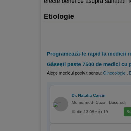
efecte benefice asupra sanatatii f
Etiologie
Programează-te rapid la medicii r
Găsești peste 7500 de medici cu 
Alege medicul potrivit pentru:
Ginecologie
,
E
Dr. Natalia Caisin
Memormed- Cuza - Bucuresti
📅 din 13.08 • 👍 19
Re