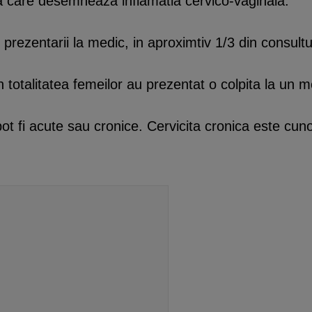
a care desemneaza inflamatia cervico-vaginala.
l prezentarii la medic, in aproximtiv 1/3 din consultu
n totalitatea femeilor au prezentat o colpita la un 
e pot fi acute sau cronice. Cervicita cronica este c