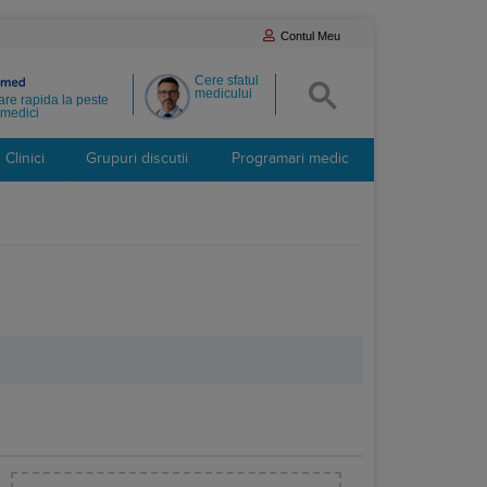
Contul Meu
Cere sfatul
medicului
re rapida la peste
medici
Clinici
Grupuri discutii
Programari medic