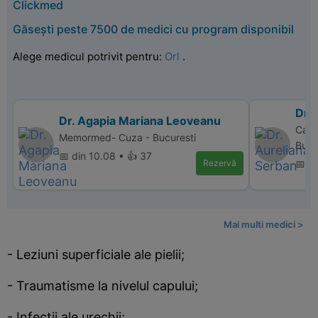
Clickmed
Găsești peste 7500 de medici cu program disponibil
Alege medicul potrivit pentru:
Orl
.
Dr.
Dr. Agapia Mariana Leoveanu
Cabi
Memormed- Cuza - Bucuresti
Bucu
📅 din 10.08 • 👍 37
Rezervă
📅 di
Mai multi medici >
- Leziuni superficiale ale pielii;
- Traumatisme la nivelul capului;
- Infectii ale urechii;