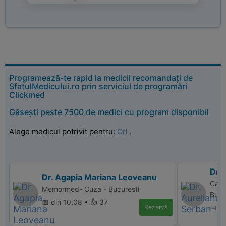
Programează-te rapid la medicii recomandați de
SfatulMedicului.ro prin serviciul de programări
Clickmed
Găsești peste 7500 de medici cu program disponibil
Alege medicul potrivit pentru:
Orl
.
Dr.
Dr. Agapia Mariana Leoveanu
Cabi
Memormed- Cuza - Bucuresti
Bucu
📅 din 10.08 • 👍 37
Rezervă
📅 di