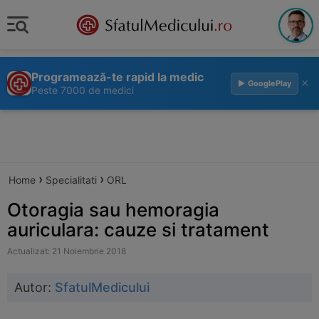
Programează-te rapid la medic
×
▶ GooglePlay
Peste 7000 de medici
›
›
Home
Specialitati
ORL
Otoragia sau hemoragia
auriculara: cauze si tratament
Actualizat: 21 Noiembrie 2018
Autor:
SfatulMedicului