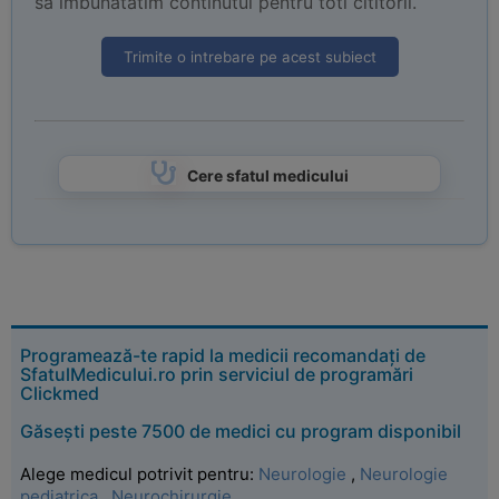
sa imbunatatim continutul pentru toti cititorii.
Trimite o intrebare pe acest subiect
Cere sfatul medicului
Programează-te rapid la medicii recomandați de
SfatulMedicului.ro prin serviciul de programări
Clickmed
Găsești peste 7500 de medici cu program disponibil
Alege medicul potrivit pentru:
Neurologie
,
Neurologie
pediatrica
,
Neurochirurgie
.