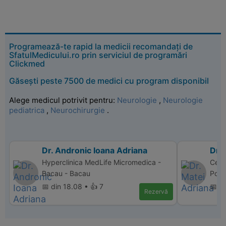
Programează-te rapid la medicii recomandați de
SfatulMedicului.ro prin serviciul de programări
Clickmed
Găsești peste 7500 de medici cu program disponibil
Alege medicul potrivit pentru:
Neurologie
,
Neurologie
pediatrica
,
Neurochirurgie
.
Dr. Andronic Ioana Adriana
Dr. 
Hyperclinica MedLife Micromedica -
Cent
Bacau - Bacau
Polic
📅 din 18.08 • 👍 7
📅 d
Rezervă