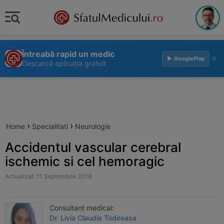
Întreabă rapid un medic
×
▶ GooglePlay
Descarcă aplicația gratuit
›
›
Home
Specialitati
Neurologie
Accidentul vascular cerebral
ischemic si cel hemoragic
Actualizat: 11 Septembrie 2018
Consultant medical:
Dr. Livia Claudia Todireasa