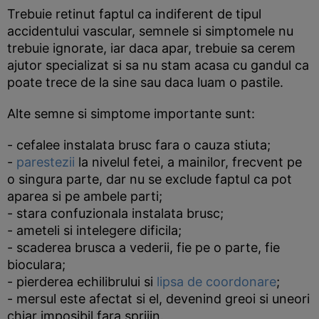
Trebuie retinut faptul ca indiferent de tipul
accidentului vascular, semnele si simptomele nu
trebuie ignorate, iar daca apar, trebuie sa cerem
ajutor specializat si sa nu stam acasa cu gandul ca
poate trece de la sine sau daca luam o pastile.
Alte semne si simptome importante sunt:
- cefalee instalata brusc fara o cauza stiuta;
-
parestezii
la nivelul fetei, a mainilor, frecvent pe
o singura parte, dar nu se exclude faptul ca pot
aparea si pe ambele parti;
- stara confuzionala instalata brusc;
- ameteli si intelegere dificila;
- scaderea brusca a vederii, fie pe o parte, fie
bioculara;
- pierderea echilibrului si
lipsa de coordonare
;
- mersul este afectat si el, devenind greoi si uneori
chiar imposibil fara sprijin.