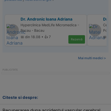
Dr. Andronic Ioana Adriana
Dr. 
Hyperclinica MedLife Micromedica -
Cent
Bacau - Bacau
Polic
📅 din 18.08 • 👍 7
📅 d
Rezervă
Mai multi medici >
Citeste si despre:
Recuperarea dupa accidentul vascular cerebral