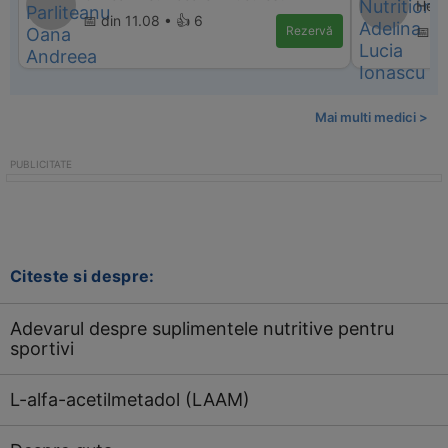
Heal
📅 din 11.08 • 👍 6
Rezervă
📅 d
Mai multi medici >
Citeste si despre:
Adevarul despre suplimentele nutritive pentru
sportivi
L-alfa-acetilmetadol (LAAM)