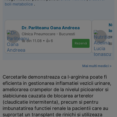
boli metabolice
.
Nutr
Dr. Parliteanu Oana Andreea
Ion
Clinica Pneumocare - Bucuresti
Heal
📅 din 11.08 • 👍 6
Rezervă
📅 d
Mai multi medici >
Cercetarile demonstreaza ca l-arginina poate fi
eficienta in gestionarea inflamatiei vezicii urinare,
ameliorarea crampelor de la nivelul picioarelor si
slabiciunea cauzata de blocarea arterelor
(claudicatie intermitenta), precum si pentru
imbunatatirea functiei renale la pacientii care au
suprortat un transplant de rinichi si utilizeaza