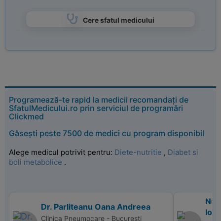
Cere sfatul medicului
Programează-te rapid la medicii recomandați de
SfatulMedicului.ro prin serviciul de programări
Clickmed
Găsești peste 7500 de medici cu program disponibil
Alege medicul potrivit pentru:
Diete-nutritie
,
Diabet si
boli metabolice
.
Nutr
Dr. Parliteanu Oana Andreea
Ion
Clinica Pneumocare - Bucuresti