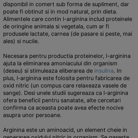
disponibil in comert sub forma de supliment, dar
poate fi obtinut si in mod natural, prin dieta.
Alimentele care contin l-arginina includ proteinele
de oringine animala si vegetala, cum ar fi
produsele lactate, carnea (de pasare si peste, mai
ales) si nucile.
Necesara pentru productia proteinelor, l-arginina
ajuta la eliminarea amoniacului din organism
(deseu) si stimuleaza eliberarea de
insulina
. In
plus, l-arginina este folosita pentru fabricarea de
oxid nitric (un compus care relaxeaza vasele de
sange). Desi unele studii sugereaza ca l-arginina
ofera beneficii pentru sanatate, alte cercetari
confirma ca aceasta poate avea efecte nocive
asupra unor persoane.
Arginina este un aminoacid, un element cheie in
generarea oxidului nitric in organism. Se gaseste