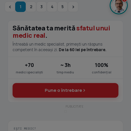
1
2
3
4
5
Sănătatea ta merită
sfatul unui
medic real
.
Întreabă un medic specialist, primești un răspuns
competent în aceeași zi.
De la 60 lei pe întrebare.
+70
~ 3h
100%
medici specialiști
timp mediu
confidențial
Pune o întrebare
EȘTI MEDIC?