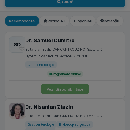
Caută
Recomandate
Rating 4+
Disponibil
Întrebări
Dr. Samuel Dumitru
SD
Spitalul clinic dr. IOAN CANTACUZINO · Sectorul 2
Hyperclinica MedLife Berceni · Bucuresti
Gastroenterologie
Programare online
Vezi disponibilitate
Dr. Nisanian Ziazin
Spitalul clinic dr. IOAN CANTACUZINO · Sectorul 2
Gastroenterologie
Endoscopie digestiva