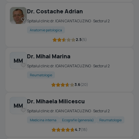
Dr. Costache Adrian
Spitalul clinic dr. IOAN CANTACUZINO · Sectorul 2
Anatomie patologica
2.5
(5)
Dr. Mihai Marina
MM
Spitalul clinic dr. IOAN CANTACUZINO · Sectorul 2
Reumatologie
3.6
(20)
Dr. Mihaela Milicescu
MM
Spitalul clinic dr. IOAN CANTACUZINO · Sectorul 2
Medicina interna
Ecografie (generala)
Reumatologie
4.7
(18)