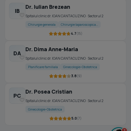
Dr. Iulian Brezean
IB
Spitalul clinic dr. IOAN CANTACUZINO · Sectorul 2
Chirurgie generala
Chirurgie laparoscopica…
4.7
(15)
Dr. Dima Anne-Maria
DA
Spitalul clinic dr. IOAN CANTACUZINO · Sectorul 2
Planificare familiala
Ginecologie-Obstetrica
3.8
(9)
Dr. Posea Cristian
PC
Spitalul clinic dr. IOAN CANTACUZINO · Sectorul 2
Ginecologie-Obstetrica
5.0
(7)
?