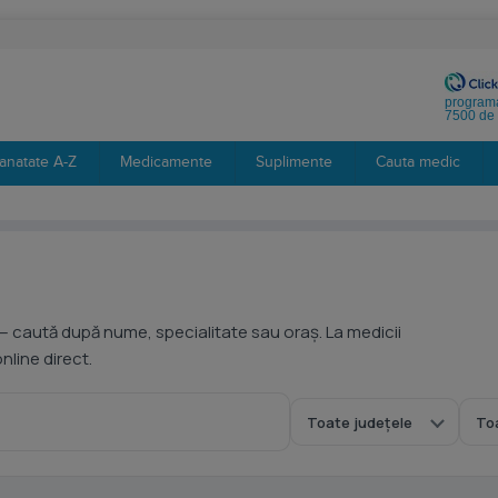
programa
7500 de 
anatate A-Z
Medicamente
Suplimente
Cauta medic
— caută după nume, specialitate sau oraș. La medicii
line direct.