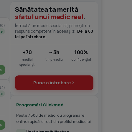
Sănătatea ta merită
sfatul unui medic real
.
20)
Întreabă un medic specialist, primești un
răspuns competent în aceeași zi.
De la 60
ne
lei pe întrebare.
+70
~ 3h
100%
medici
timp mediu
confidențial
specialiști
e
Pune o întrebare
(4)
ne
Programări Clickmed
Peste 7.500 de medici cu programare
online rapidă, direct din profilul medicului.
e
Vezi disponibilitatea