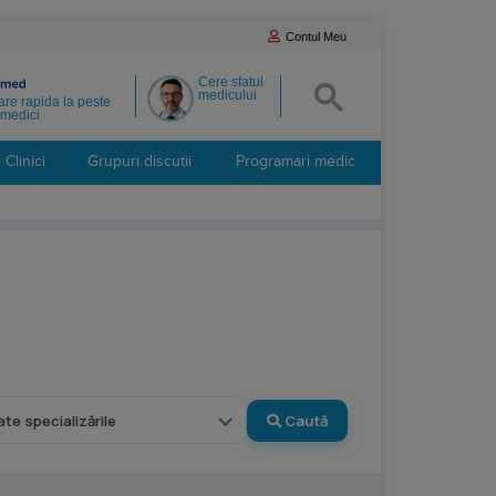
Contul Meu
Cere sfatul
medicului
re rapida la peste
medici
Clinici
Grupuri discutii
Programari medic
Caută