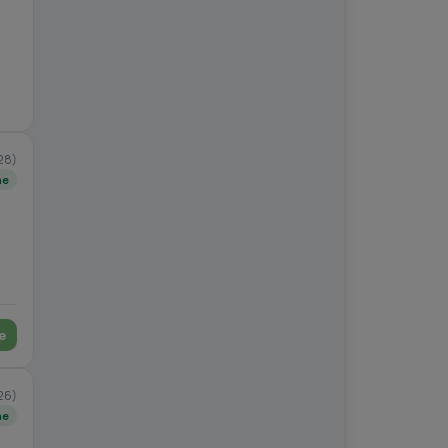
28)
ne
e
26)
ne