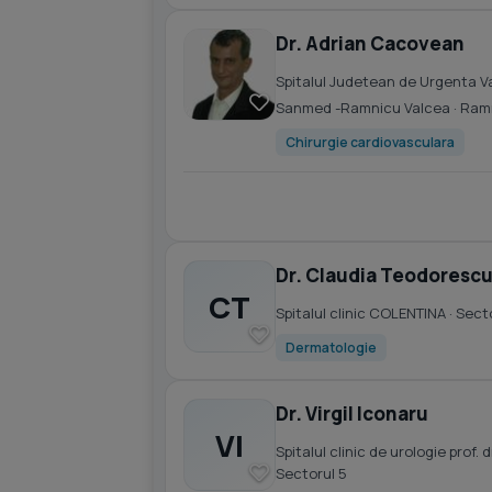
Dr. Adrian Cacovean
Spitalul Judetean de Urgenta V
Sanmed -Ramnicu Valcea
· Ram
Chirurgie cardiovasculara
Dr. Claudia Teodoresc
CT
Spitalul clinic COLENTINA
· Sect
Dermatologie
Dr. Virgil Iconaru
VI
Spitalul clinic de urologie prof
Sectorul 5