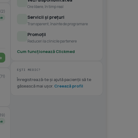
Ore libere, în timp real
(2)
Servicii și prețuri
ne
Transparent, înainte de programare
Promoții
Reduceri la clinicile partenere
Cum funcționează Clickmed
e
EȘTI MEDIC?
(71)
Înregistrează-te și ajută pacienții să te
găsească mai ușor.
Creează profil
39)
ne