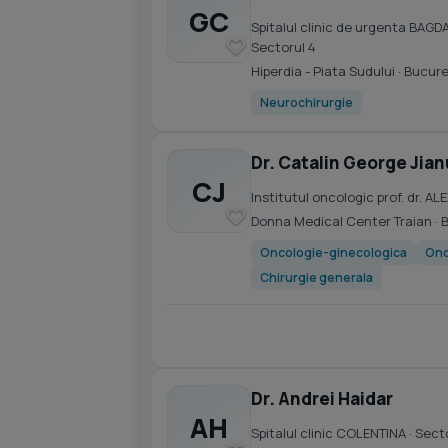
GC
Spitalul clinic de urgenta BAGD
Sectorul 4
Hiperdia - Piata Sudului
· Bucure
Neurochirurgie
Dr. Catalin George Jian
CJ
Institutul oncologic prof. dr.
Donna Medical Center Traian
· 
Oncologie-ginecologica
Onc
Chirurgie generala
Dr. Andrei Haidar
AH
Spitalul clinic COLENTINA
· Sect