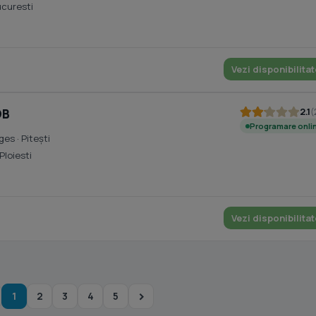
ucuresti
Vezi disponibilitat
2.1
(
OB
Programare onli
rges
· Piteşti
 Ploiesti
Vezi disponibilitat
1
2
3
4
5