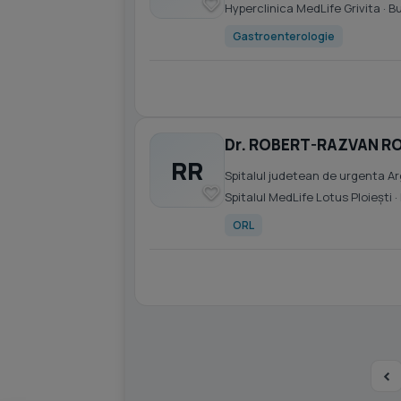
Hyperclinica MedLife Grivita
· B
Gastroenterologie
Dr. ROBERT-RAZVAN R
RR
Spitalul judetean de urgenta A
Spitalul MedLife Lotus Ploiești
·
ORL