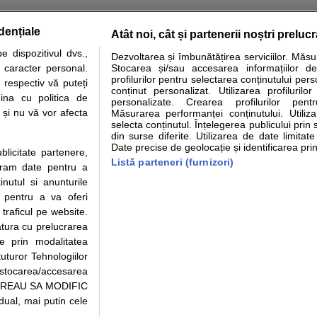
dențiale
Atât noi, cât și partenerii noștri preluc
tare analize
Specialitati medicale
Boli si afectiuni
Calculatoare
 dispozitivul dvs.,
Dezvoltarea și îmbunătățirea serviciilor. Măs
u caracter personal.
Stocarea și/sau accesarea informațiilor de
e informatii despre sanatate disponibile pe sfatulmedicului.ro au scop informativ si ed
profilurilor pentru selectarea conținutului pers
 respectiv vă puteți
analizelor medicale. Va sfatuim, ca pe langa informatia primita pe sfatulmedicului.ro s
conținut personalizat. Utilizarea profilurilor
ina cu politica de
personalizate. Crearea profilurilor pentr
ul de programari la medic Clickmed.
i și nu vă vor afecta
Măsurarea performanței conținutului. Utiliz
selecta conținutul. Înțelegerea publicului prin 
din surse diferite. Utilizarea de date limitat
Drepturile consumatorului
Parteneri
Pen
Date precise de geolocație și identificarea prin
ublicitate partenere,
Protectia consumatorilor -
Inscriere clinica
Cli
Listă parteneri (furnizori)
ucram date pentru a
ANPC
Creaza cont medic
Cau
nutul si anunturile
Solutionarea Alternativa a
Int
., pentru a va oferi
Litigiilor
Vid
 traficul pe website.
Parte din Grupul
Info consumator: 0800.080.999
Cli
atura cu prelucrarea
Formulare europene - CNAS
me
te prin modalitatea
Ministerul Sanatatii - ANMDM
uturor Tehnologiilor
a stocarea/accesarea
pe “VREAU SA MODIFIC
ual, mai putin cele
95/2018, cu sediul in Bucuresti, Bulevardul Pierre de Coubertin, Office Building,