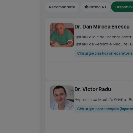
Recomandate
Rating 4+
Disponibi
Dr. Dan Mircea Enescu
Spitalul clinic de urgenta pen
Spitalul de Pediatrie MedLife
· 
Chirurgie plastica si reparatori
Dr. Victor Radu
Hyperclinica MedLife Grivita
· B
Chirurgie laparoscopica(laparo