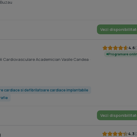
 Buzau
Vezi disponibilitat
4.6
(
Programare onli
oli Cardiovasculare Academician Vasile Candea
·
e cardiace si defibrilatoare cardiace implantabile
rafie
Vezi disponibilitat
4.3
(
u