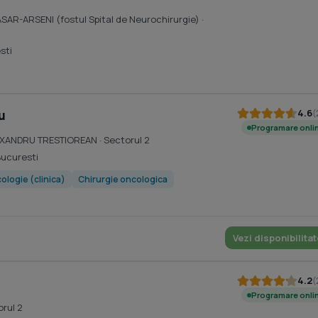
ASAR-ARSENI (fostul Spital de Neurochirurgie)
·
sti
4.6
(
u
Programare onli
 ALEXANDRU TRESTIOREAN
· Sectorul 2
Bucuresti
ologie (clinica)
Chirurgie oncologica
Vezi disponibilitat
4.2
(
Programare onli
orul 2