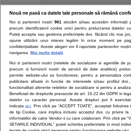
Nouă ne pasă ca datele tale personale să rămână confi
Resurse:
Autoevaluare simptome
Interpre
Noi și partenerii noștri
961
stocăm și/sau accesăm informații pe
precum identificatorii cookie unici pentru prelucrarea datelor c
Opiniile avizate ale medicilor, sfaturile si orice alt
Puteți accepta sau gestiona preferințele dvs. făcând clic mai jos,
nici diagnosticul stabilit in urma investigatiilor si 
opune utilizării unui interes legitim în orice moment pe pag
ii punem la dispozitie pentru programare in sistem
confidențialitate. Aceste alegeri vor fi raportate partenerilor noștr
navigarea.
Mai multe detalii
Despre noi
Legal
Noi si partenerii nostri (retelele de socializare si agentiile de p
Despre noi
Termeni si conditii
precum si furnizorii nostri de servicii de date analitice) prel
Contact
Politica de
permite website-ului sa functioneze, pentru a personaliza conti
Intrebari frecvente
confidentialitate
publicitare afisate in functie de interesele si/sau profilul dvs
Consultanti
Politica de cookie
functionalitati aferente retelelor de socializare si pentru a analiza
medicali
Modifica Setarile Cookie
Beneficiati de drepturile prevazute de art. 15-22 din GDPR in leg
datelor cu caracter personal. Aceste drepturi pot fi exercita
indicata
. Prin click pe “ACCEPT TOATE”, acceptati folosirea t
aici
de tip Cookie, care implica inclusiv acceptul dvs. cu privire l
© Copyright © 2005 - 2026
informatiilor de catre Vendor-ii cu care colaboram. Prin click 
SETARILE INDIVIDUAL” puteti schimba preferintele in mod individ
SFATUL MEDICULUI.ro S.A, CUI: RO 38847631, J40/19
legate de cookie strict necesare pentru functionarea website-ului.