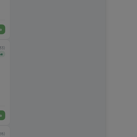
e
33)
ne
e
28)