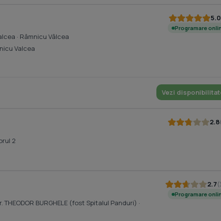
5.0
Programare onli
alcea
· Râmnicu Vâlcea
nicu Valcea
Vezi disponibilitat
2.8
u
orul 2
2.7
(
Programare onli
. dr. THEODOR BURGHELE (fost Spitalul Panduri)
·