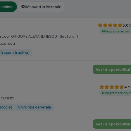
l online
Răspund la întrebări
5.0
(
Programare onli
tru copii GRIGORE ALEXANDRESCU
· Sectorul 1
Bucuresti
e (reconstructiva)
Vezi disponibilitat
4.9
Programare onli
ucuresti
scopie)
Chirurgie generala
Vezi disponibilitat