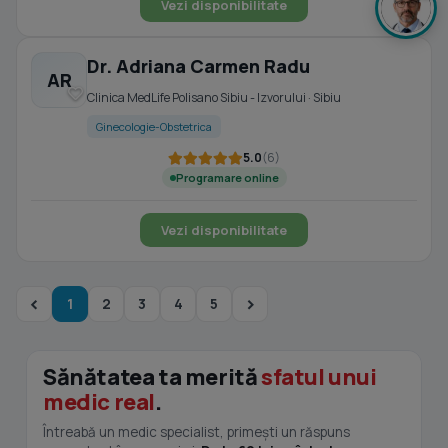
Vezi disponibilitate
Dr. Adriana Carmen Radu
AR
Clinica MedLife Polisano Sibiu - Izvorului · Sibiu
Ginecologie-Obstetrica
5.0
(6)
Programare online
Vezi disponibilitate
1
2
3
4
5
Sănătatea ta merită
sfatul unui
medic real
.
Întreabă un medic specialist, primești un răspuns