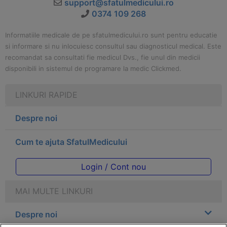
support@sfatulmedicului.ro
0374 109 268
Informatiile medicale de pe sfatulmedicului.ro sunt pentru educatie
si informare si nu inlocuiesc consultul sau diagnosticul medical. Este
recomandat sa consultati fie medicul Dvs., fie unul din medicii
disponibili in sistemul de programare la medic Clickmed.
LINKURI RAPIDE
Despre noi
Cum te ajuta SfatulMedicului
Login / Cont nou
MAI MULTE LINKURI
Despre noi