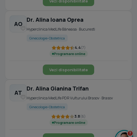
Vezi disponibilitate
Dr. Alina Ioana Oprea
AO
Hyperclinica MedLife Băneasa · Bucuresti
Ginecologie-Obstetrica
4.4
(7)
Programare online
Vezi disponibilitate
Dr. Alina Gianina Trifan
AT
Hyperclinica MedLife PDR Vulturului Brasov · Brasov
Ginecologie-Obstetrica
3.8
(6)
Programare online
?