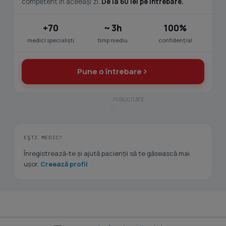
competent în aceeași zi.
De la 60 lei pe întrebare.
+70
~ 3h
100%
medici specialiști
timp mediu
confidențial
Pune o întrebare
EȘTI MEDIC?
Înregistrează-te și ajută pacienții să te găsească mai
ușor.
Creează profil