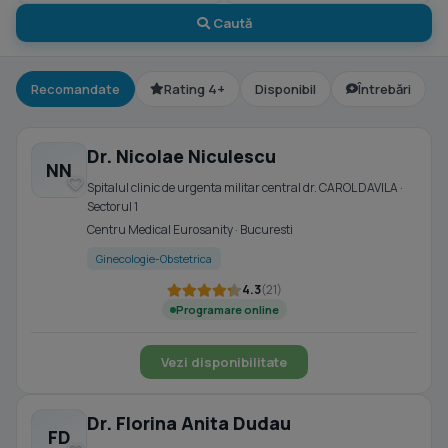
Caută
Recomandate
Rating 4+
Disponibil
Întrebări
Dr. Nicolae Niculescu
NN
Spitalul clinic de urgenta militar central dr. CAROL DAVILA ·
Sectorul 1
Centru Medical Eurosanity · Bucuresti
Ginecologie-Obstetrica
4.3
(21)
Programare online
Vezi disponibilitate
Dr. Florina Anita Dudau
FD