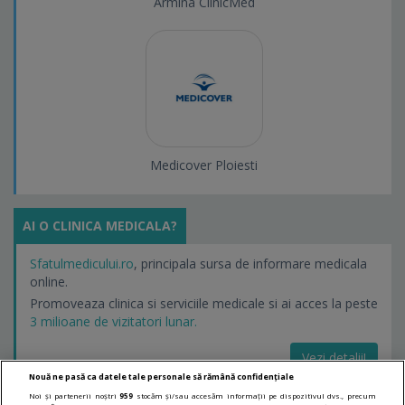
Armina ClinicMed
Medicover Ploiesti
AI O CLINICA MEDICALA?
Sfatulmedicului.ro
, principala sursa de informare medicala
online.
Promoveaza clinica si serviciile medicale si ai acces la peste
3 milioane de vizitatori lunar.
Vezi detalii!
Nouă ne pasă ca datele tale personale să rămână confidențiale
Noi și partenerii noștri
959
stocăm și/sau accesăm informații pe dispozitivul dvs., precum