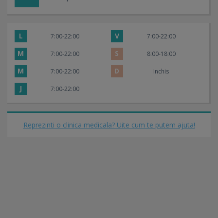
L
V
7:00-22:00
7:00-22:00
M
S
7:00-22:00
8:00-18:00
M
D
7:00-22:00
Inchis
J
7:00-22:00
Reprezinti o clinica medicala? Uite cum te putem ajuta!