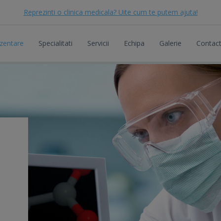
Reprezinti o clinica medicala? Uite cum te putem ajuta!
zentare
Specialitati
Servicii
Echipa
Galerie
Contac