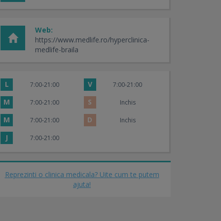
Web:
https://www.medlife.ro/hyperclinica-
medlife-braila
L
V
7:00-21:00
7:00-21:00
M
S
7:00-21:00
Inchis
M
D
7:00-21:00
Inchis
J
7:00-21:00
Reprezinti o clinica medicala? Uite cum te putem
ajuta!