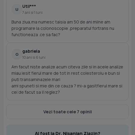
Util***
U
7 ani si 1 luni
Buna ziua,ma numesc taisia am 50 de ani miine am
programare la colonoscopie ,preparatul fortrans nu
functioneaza .ce sa fac?
gabriela
G
10 ani si 6 luni
Am facut niste analize acum citeva zile si in acele analize
miau iesit fierul mare de tot in rest colesterolu e bun si
puti transaminazele mari
ami spuneti si mie din ce cauza ? mi-a gasitfierul mare si
cei de facut sa il reglez?
Vezi toate cele 7 opinii
Ai fost la Dr. Nisanian Ziazin?