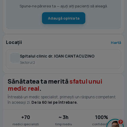
Spune-ne părerea ta — ajuți alți pacienți să aleagă.
Adaugă opinia ta
Locații
Hartă
Spitalul clinic dr. IOAN CANTACUZINO
Sectorul 2
Sănătatea ta merită
sfatul unui
medic real
.
Întreabă un medic specialist, primești un răspuns competent
în aceeași zi.
De la 60 lei pe întrebare.
+70
~ 3h
100%
?
medici specialiști
timp mediu
confidențial