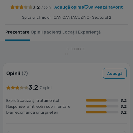
3.2
Adaugă opinie
Salvează favorit
· 7 opinii
Spitalul clinic dr. IOAN CANTACUZINO
· Sectorul 2
Prezentare
Opinii pacienți
Locații
Experiență
Opinii
(7)
Adaugă
3.2
· 7 opinii
Explică cauza și tratamentul
3.2
Răspunde la întrebări suplimentare
3.2
L-ai recomanda unui prieten
3.2