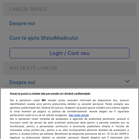
LINKURI RAPIDE
Despre noi
Cum te ajuta SfatulMedicului
Login / Cont nou
MAI MULTE LINKURI
Despre noi
Nouă ne pasă ca datele tale personale să rămână confidențiale
Legal
Noi și partenerii noștri
961
stocăm și/sau accesăm informații pe dispozitivul dvs., precum
identificatorii cookie unici pentru prelucrarea datelor cu caracter personal. Puteți accepta sau
gestiona preferințele dvs. făcând clic mai jos, respectiv vă puteți opune utilizării unui interes legitim
Drepturile consumatorului
în orice moment pe pagina cu politica de confidențialitate. Aceste alegeri vor fi raportate
partenerilor noștri și nu vă vor afecta navigarea.
Mai multe detalii
Noi si partenerii nostri (retelele de socializare si agentiile de publicitate partenere, precum si
furnizorii nostri de servicii de date analitice) prelucram date pentru a permite website-ului sa
Parteneri
functioneze, pentru a personaliza continutul si anunturile publicitare afisate in functie de
interesele si/sau profilul dvs., pentru a va oferi functionalitati aferente retelelor de socializare si
pentru a analiza traficul pe website. Beneficiati de drepturile prevazute de art. 15-22 din GDPR in
legatura cu prelucrarea datelor cu caracter personal. Aceste drepturi pot fi exercitate prin