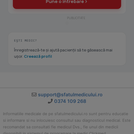
Pune o întrebare
EȘTI MEDIC?
Înregistrează-te și ajută pacienții să te găsească mai
ușor.
Creează profil
support@sfatulmedicului.ro
0374 109 268
Informatiile medicale de pe sfatulmedicului.ro sunt pentru educatie
si informare si nu inlocuiesc consultul sau diagnosticul medical. Este
recomandat sa consultati fie medicul Dvs., fie unul din medicii
disponibili in sistemul de programare la medic Clickmed.