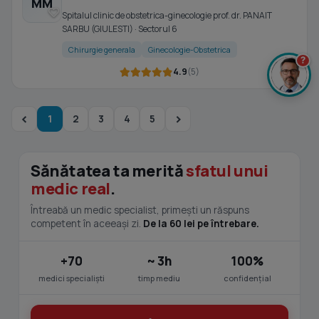
MM
Spitalul clinic de obstetrica-ginecologie prof. dr. PANAIT
SARBU (GIULESTI) · Sectorul 6
Chirurgie generala
Ginecologie-Obstetrica
?
4.9
(5)
1
2
3
4
5
Sănătatea ta merită
sfatul unui
medic real
.
Întreabă un medic specialist, primești un răspuns
competent în aceeași zi.
De la 60 lei pe întrebare.
+70
~ 3h
100%
medici specialiști
timp mediu
confidențial