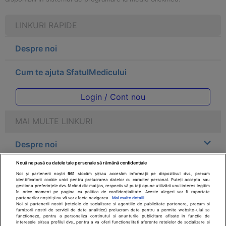
LINKURI RAPIDE
Despre noi
Cum te ajuta SfatulMedicului
Login / Cont nou
MAI MULTE LINKURI
Despre noi
Nouă ne pasă ca datele tale personale să rămână confidențiale
Legal
Noi și partenerii noștri
961
stocăm și/sau accesăm informații pe dispozitivul dvs., precum
identificatorii cookie unici pentru prelucrarea datelor cu caracter personal. Puteți accepta sau
gestiona preferințele dvs. făcând clic mai jos, respectiv vă puteți opune utilizării unui interes legitim
Drepturile consumatorului
în orice moment pe pagina cu politica de confidențialitate. Aceste alegeri vor fi raportate
partenerilor noștri și nu vă vor afecta navigarea.
Mai multe detalii
Noi si partenerii nostri (retelele de socializare si agentiile de publicitate partenere, precum si
furnizorii nostri de servicii de date analitice) prelucram date pentru a permite website-ului sa
Parteneri
functioneze, pentru a personaliza continutul si anunturile publicitare afisate in functie de
interesele si/sau profilul dvs., pentru a va oferi functionalitati aferente retelelor de socializare si