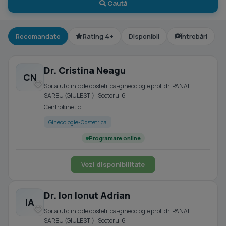
Caută
Recomandate
Rating 4+
Disponibil
Întrebări
Dr. Cristina Neagu
CN
Spitalul clinic de obstetrica-ginecologie prof. dr. PANAIT
SARBU (GIULESTI) · Sectorul 6
Centrokinetic
Ginecologie-Obstetrica
Programare online
Vezi disponibilitate
Dr. Ion Ionut Adrian
IA
Spitalul clinic de obstetrica-ginecologie prof. dr. PANAIT
SARBU (GIULESTI) · Sectorul 6