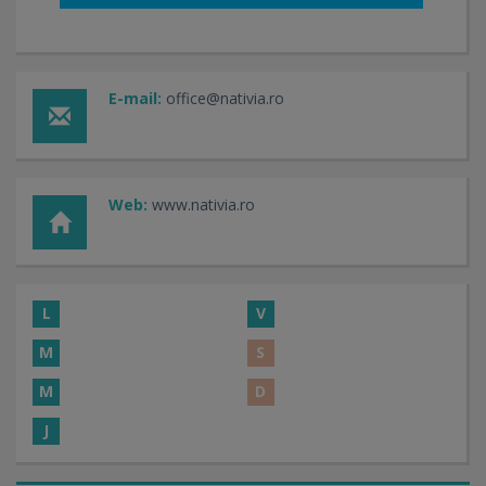
E-mail:
office@nativia.ro
Web:
www.nativia.ro
L
V
M
S
M
D
J