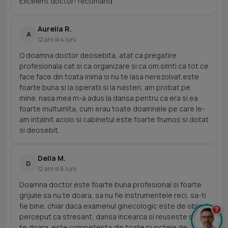
Excelent doctor! recomand
Aurelia R.
A
12 ani si 4 luni
O doamna doctor deosebita, atat ca pregatire
profesionala cat si ca organizare si ca om.simti ca tot ce
face face din toata inima si nu te lasa nerezolvat.este
foarte buna si la operatii si la nasteri, am probat pe
mine. nasa mea m-a adus la dansa pentru ca era si ea
foarte multumita, cum erau toate doamnele pe care le-
am intalnit acolo si cabinetul este foarte frumos si dotat
si deosebit.
Delia M.
D
12 ani si 6 luni
Doamna doctor este foarte buna profesional si foarte
grijulie sa nu te doara, sa nu fie instrumentele reci, sa-ti
fie bine. chiar daca examenul ginecologic este de obicei
?
perceput ca stresant, dansa incearca si reuseste sa nu
te doara. este competenta din toate punctele de