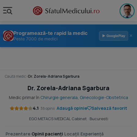
Programează-te rapid la medic
×
▶ GooglePlay
Peste 7000 de medici
Caută medic
›
Dr. Zorela-Adriana Sgarbura
Dr. Zorela-Adriana Sgarbura
Medic primar în
Chirurgie generala
,
Ginecologie-Obstetrica
4.1
Adaugă opinie
Salvează favorit
· 38 opinii
EGO METACS MEDICAL Cabinet
· Bucuresti
Prezentare
Opinii pacienți
Locații
Experiență