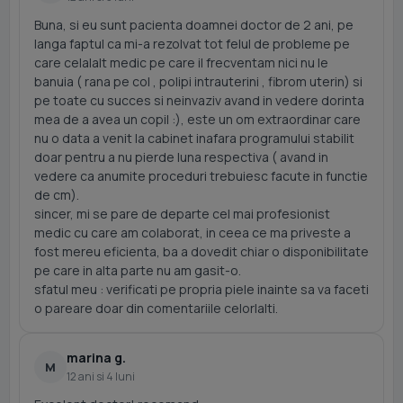
Buna, si eu sunt pacienta doamnei doctor de 2 ani, pe
langa faptul ca mi-a rezolvat tot felul de probleme pe
care celalalt medic pe care il frecventam nici nu le
banuia ( rana pe col , polipi intrauterini , fibrom uterin) si
pe toate cu succes si neinvaziv avand in vedere dorinta
mea de a avea un copil :), este un om extraordinar care
nu o data a venit la cabinet inafara programului stabilit
doar pentru a nu pierde luna respectiva ( avand in
vedere ca anumite proceduri trebuiesc facute in functie
de cm).
sincer, mi se pare de departe cel mai profesionist
medic cu care am colaborat, in ceea ce ma priveste a
fost mereu eficienta, ba a dovedit chiar o disponibilitate
pe care in alta parte nu am gasit-o.
sfatul meu : verificati pe propria piele inainte sa va faceti
o pareare doar din comentariile celorlalti.
marina g.
M
12 ani si 4 luni