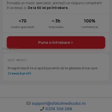
Întreabă un medic specialist, primești un răspuns competent
în aceeași zi.
De la 60 lei pe întrebare.
+70
~ 3h
100%
medici specialiști
timp mediu
confidențial
Pune o întrebare
EȘTI MEDIC?
Înregistrează-te și ajută pacienții să te găsească mai ușor.
Creează profil
support@sfatulmedicului.ro
0374 109 268