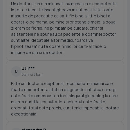
Un doctor si un om minunat! nu numai ca e competenta
in tot ce face, te investigheaza minutios si isi ia toate
masurile de precautie ca sa-ti fie bine. si ti-e bine! a
operat-o pe mama, pe mine si prietenele mele, a doua
zi eram ca florile, ne plimbam pe culoare. chiar si
asistentele ne spuneau ca pacientele doamnei doctor
sunt altfel decat ale altor medici, "parca va
hipnotizeaza". nu te doare nimic, orice ti-ar face. o
minune de om si de doctor!
Util***
U
6 ani si 5 luni
Este un doctor exceptional, recomand. nu numai ca e
foarte competenta atat ca diagnostic cat si ca chirurg,
este foarte omenoasa. a fost singurul ginecolog la care
nu m-a durut la consultatie. cabinetul este foarte
ordonat, totul este precis, curatenie impecabila, dotare
exceptionala
alexandra P.