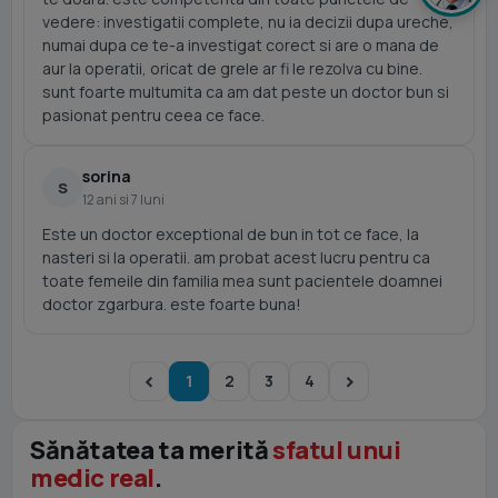
vedere: investigatii complete, nu ia decizii dupa ureche,
numai dupa ce te-a investigat corect si are o mana de
aur la operatii, oricat de grele ar fi le rezolva cu bine.
sunt foarte multumita ca am dat peste un doctor bun si
pasionat pentru ceea ce face.
sorina
S
12 ani si 7 luni
Este un doctor exceptional de bun in tot ce face, la
nasteri si la operatii. am probat acest lucru pentru ca
toate femeile din familia mea sunt pacientele doamnei
doctor zgarbura. este foarte buna!
1
2
3
4
Sănătatea ta merită
sfatul unui
medic real
.