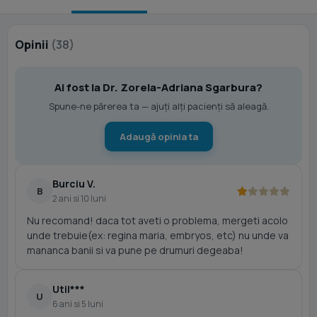
Opinii
(38)
Ai fost la Dr. Zorela-Adriana Sgarbura?
Spune-ne părerea ta — ajuți alți pacienți să aleagă.
Adaugă opinia ta
Burciu V.
B
2 ani si 10 luni
Nu recomand! daca tot aveti o problema, mergeti acolo
unde trebuie(ex: regina maria, embryos, etc) nu unde va
mananca banii si va pune pe drumuri degeaba!
Util***
U
6 ani si 5 luni