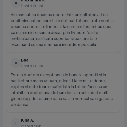
A
11 ani si 10 luni
Am nascut cu doamna doctor intr-un spital privat un
copil minunat pe care l-am obtinut tot prin tratament la
doamna doctor. toti medicii la care am fost mi-au spus
ca nu am nici o sansa decat prin fiv. este foarte
meticuloasa, calificata superior si pasionata.o
recomand cu cea mai mare incredere posibila
Bea
B
11 ani si 10 luni
Este o doctora exceptional de buna la operatii si la
nasteri. are mana usoara, orice iti face nu te doare,
explica si este foarte sufletista la tot ce face. nu am
intalnit un doctor asa de bun desi am schimbat multi
ginecologi de renume pana sa am norocul sa o gasesc
pe dansa.
Iulia A.
I
12 ani si 3 luni