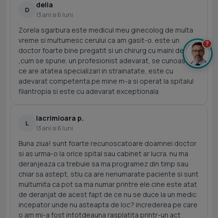
delia
D
13 ani si 6 luni
Zorela sgarbura este medicul meu ginecolog de multa
vreme si multumesc cerului ca am gasit-o. este un
?
doctor foarte bine pregatit si un chirurg cu maini de aur
,cum se spune. un profesionist adevarat, se cunoaste
ce are atatea specializari in strainatate, este cu
adevarat competenta.pe mine m-a si operat la spitalul
filantropia si este cu adevarat exceptionala
lacrimioara p.
L
13 ani si 6 luni
Buna ziua! sunt foarte recunoscatoare doamnei doctor
si as urma-o la orice spital sau cabinet ar lucra. nu ma
deranjeaza ca trebuie sa ma programez din timp sau
chiar sa astept, stiu ca are nenumarate paciente si sunt
multumita ca pot sa ma numar printre ele.cine este atat
de deranjat de acest fapt de ce nu se duce la un medic
incepator unde nu asteapta de loc? increderea pe care
o am mi-a fost intotdeauna rasplatita printr-un act