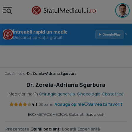
Întreabă rapid un medic
×
▶ GooglePlay
Descarcă aplicația gratuit
Caută medic
›
Dr. Zorela-Adriana Sgarbura
Dr. Zorela-Adriana Sgarbura
Medic primar în
Chirurgie generala
,
Ginecologie-Obstetrica
4.1
Adaugă opinie
Salvează favorit
· 38 opinii
EGO METACS MEDICAL Cabinet
· Bucuresti
Prezentare
Opinii pacienți
Locații
Experiență