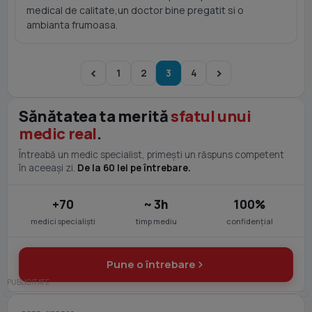
medical de calitate,un doctor bine pregatit si o
ambianta frumoasa.
1
2
3
4
Sănătatea ta merită
sfatul unui
medic real
.
Întreabă un medic specialist, primești un răspuns competent
în aceeași zi.
De la 60 lei pe întrebare.
+70
~ 3h
100%
medici specialiști
timp mediu
confidențial
Pune o întrebare