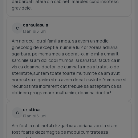
dai barbatii afara din cabinet, mai ales cund insotesc
gravidele.
caraulasu a.
C
13 ani si 6 luni
Am norocul, eu si familia mea, sa avem un medic
ginecolog de exceptie. numele lui? dr zorela adriana
sgarbura. pe mama mea a operat-o, mie mi-a urmarit
sarcinile si am doi copii frumosi si sanatosi facuti ca in
vis cu doamna doctor, pe cumnata mea a tratat-o de
sterilitate,suntem toate foarte multumite ca am avut
norocul sa o gasim si nu avem decat cuvinte frumoase si
recunostinta indiferent cat trebuie sa asteptam ca sa
obtinem programare. multumim, doamna doctor!
cristina
C
13 ani si 6 luni
Am fost la cabinetul dr.zgarbura adriana zorela si am
fost foarte dezamagita de modul cum trateaza