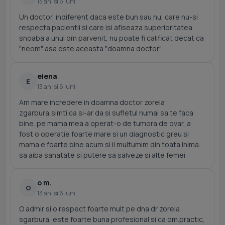
13 ani si 6 luni
Un doctor, indiferent daca este bun sau nu, care nu-si
respecta pacientii si care isi afiseaza superioritatea
snoaba a unui om parvenit, nu poate fi calificat decat ca
"neom". asa este aceasta "doamna doctor".
elena
E
13 ani si 6 luni
Am mare incredere in doamna doctor zorela
zgarbura,simti ca si-ar da si sufletul numai sa te faca
bine. pe mama mea a operat-o de tumora de ovar, a
fost o operatie foarte mare si un diagnostic greu si
mama e foarte bine acum si ii multumim din toata inima.
sa aiba sanatate si putere sa salveze si alte femei
o m.
O
13 ani si 6 luni
O admir si o respect foarte mult pe dna dr zorela
sgarbura, este foarte buna profesional si ca om.practic,