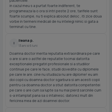
pacientele.
in cazul meu s a purtat foarte indiferent, te
programeaza la o ora si intri peste 2 ore, tarifele sunt
foarte scumpe, nu ti explica absolut deloc , iti zice doua
vorbe in termeni medicali de nu intelegi nimic si gata a
terminat cu tine.
ileana p.
I
13 ani si 6 luni
Doamna doctor merita reputatia extraordinara pe care
o are si are o astfel de reputatie tocmai datorita
exceptionalei pregatiri profesionale si a studiilor
continue pe care le face, studii dovedite cu diplomele
pe care le are. cine nu studiaza nu are diplome! eu am
doi copii cu doamna doctor sgarbura si am acesti copii
pentru ca doamna doctor a stiut datorita competentei
pe care o are cum sa lupte sa nu mai pierd sarcinile cum
s-a intamplat pana sa o intalnesc. datorez mult din
fericirea mea de azi doamnei doctor.