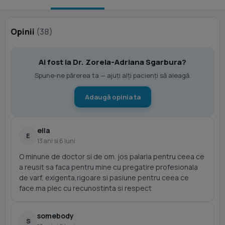
Opinii
(38)
Ai fost la Dr. Zorela-Adriana Sgarbura?
Spune-ne părerea ta — ajuți alți pacienți să aleagă.
Adaugă opinia ta
ella
E
13 ani si 6 luni
O minune de doctor si de om. jos palaria pentru ceea ce
a reusit sa faca pentru mine cu pregatire profesionala
de varf, exigenta,rigoare si pasiune pentru ceea ce
face.ma plec cu recunostinta si respect
somebody
S