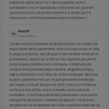
ii datorez viata! nimic nu o descurajeaza, este o
luptatoare si nu se da batuta in fata unui caz grav.am
auzit acest lucru de la alte paciente si acum sunt in
masura sa-l confirm pe pielea mea.ii multumesc !
mischi
M
13 ani si 6 luni
Tocami asta e problema doamnei doctor, se crede mai
importante decit pacientele. cind va invata ca ea se afla
in slujba pacientei, atit din punct der vedere medical cit
si omenesc, atunci sa-si atirne vreo diploma pe pereti.
esta singura calitate care conteaza: combinatia de
competenta profesionala si umana. degeaba ii impui
capul pacientei cu tot felul de vorbe medicale, diplome
si aere, pacienta vrea sa-i rezolvi problema medicala,
sa-i explici civilizat despre ce este vorba si ce trebuie
sa faca si ssa simta ca are in medic o persoana de
incredere. si sotii sau partenerii pacientelor sunt parte
integranta din acest "complex terapeutic". mi se pare
strigator la cer si departe de orice conduita medicala sa