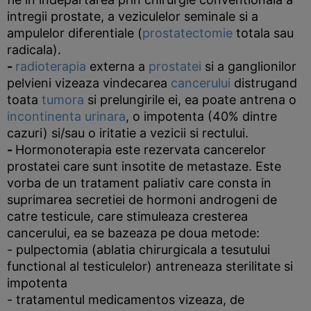
intregii prostate, a veziculelor seminale si a
ampulelor diferentiale (
prostatectomie
totala sau
radicala).
-
radioterapia
externa a
prostatei
si a ganglionilor
pelvieni vizeaza vindecarea
cancerului
distrugand
toata
tumora
si prelungirile ei, ea poate antrena o
incontinenta urinara
, o impotenta (40% dintre
cazuri) si/sau o iritatie a vezicii si rectului.
-
Hormonoterapia este rezervata cancerelor
prostatei care sunt insotite de metastaze. Este
vorba de un tratament paliativ care consta in
suprimarea secretiei de hormoni androgeni de
catre testicule, care stimuleaza cresterea
cancerului, ea se bazeaza pe doua metode:
- pulpectomia (ablatia chirurgicala a tesutului
functional al testiculelor) antreneaza sterilitate si
impotenta
- tratamentul medicamentos vizeaza, de