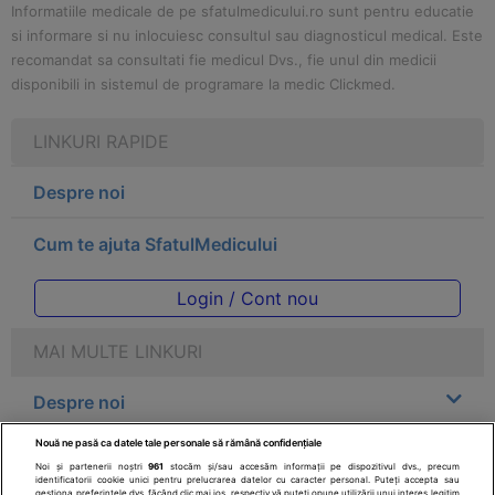
Informatiile medicale de pe sfatulmedicului.ro sunt pentru educatie
si informare si nu inlocuiesc consultul sau diagnosticul medical. Este
recomandat sa consultati fie medicul Dvs., fie unul din medicii
disponibili in sistemul de programare la medic Clickmed.
LINKURI RAPIDE
Despre noi
Cum te ajuta SfatulMedicului
Login / Cont nou
MAI MULTE LINKURI
Despre noi
Nouă ne pasă ca datele tale personale să rămână confidențiale
Legal
Noi și partenerii noștri
961
stocăm și/sau accesăm informații pe dispozitivul dvs., precum
identificatorii cookie unici pentru prelucrarea datelor cu caracter personal. Puteți accepta sau
gestiona preferințele dvs. făcând clic mai jos, respectiv vă puteți opune utilizării unui interes legitim