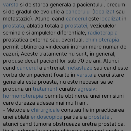
varsta
si de starea generala a pacientului, precum
si de gradul de evolutie a
cancerului
(
localizat
sau
metastazic). Atunci cand
cancerul
este
localizat
in
prostata
, ablatia totala a
prostatei
, veziculelor
seminale si ampulelor diferentiale,
radioterapia
prostatica externa sau, eventual,
chimioterapia
permit obtinerea vindecarii intr-un mare numar de
cazuri, Aceste tratamente nu sunt, in general,
propuse decat pacientilor sub 70 de ani. Atunci
cand
cancerul
a antrenat
metastaze
sau cand este
vorba de un pacient foarte in
varsta
a carui stare
generala este proasta, nu este necesar sa se
propuna un
tratament
curativ
agresiv
:
hormonoterapia
permite obtinerea unei remisiuni
care dureaza adesea mai multi ani.
-
Metodele
chirurgicale
constau fie in practicarea
unei ablatii
endoscopice
partiale a
prostatei
,
atunci cand tumora obstrueaza uretra prostatica,
fie in indepartarea prin chirurgie conventionala a