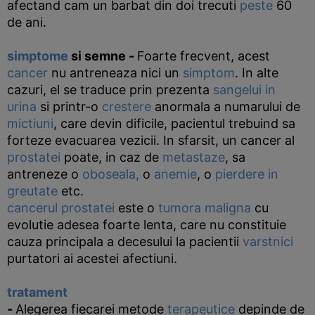
afectand cam un barbat din doi trecuti
peste
60
de ani.
simptome
si semne
-
Foarte frecvent, acest
cancer
nu antreneaza nici un
simptom
. In alte
cazuri, el se traduce prin prezenta
sangelui in
urina
si printr-o
crestere
anormala a numarului de
mictiuni
, care devin dificile, pacientul trebuind sa
forteze evacuarea vezicii. In sfarsit, un cancer al
prostatei
poate, in caz de
metastaze
, sa
antreneze o
oboseala,
o
anemie
, o
pierdere in
greutate
etc.
cancerul
prostatei
este o
tumora
maligna
cu
evolutie adesea foarte lenta, care nu constituie
cauza principala a decesului la pacientii
varstnici
purtatori ai acestei afectiuni.
tratament
-
Alegerea fiecarei metode
terapeutice
depinde de