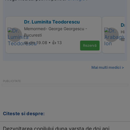
Dr. Luminita Teodorescu
Dr. 
Memormed- George Georgescu -
Hiper
Bucuresti
📅 d
📅 din 19.08 • 👍 13
Rezervă
Mai multi medici >
Citeste si despre:
Dezvoltarea copilului dupa varsta de doi ani