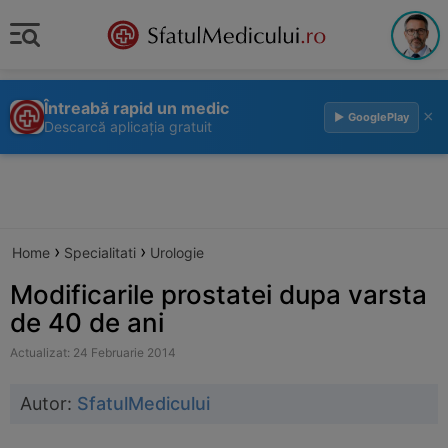
Întreabă rapid un medic
×
▶ GooglePlay
Descarcă aplicația gratuit
›
›
Home
Specialitati
Urologie
Modificarile prostatei dupa varsta
de 40 de ani
Actualizat: 24 Februarie 2014
Autor:
SfatulMedicului