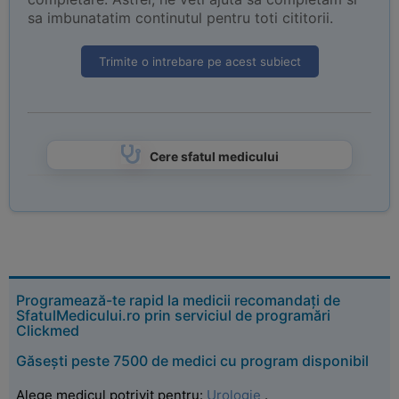
sa imbunatatim continutul pentru toti cititorii.
Trimite o intrebare pe acest subiect
Cere sfatul medicului
Programează-te rapid la medicii recomandați de
SfatulMedicului.ro prin serviciul de programări
Clickmed
Găsești peste 7500 de medici cu program disponibil
Alege medicul potrivit pentru:
Urologie
.