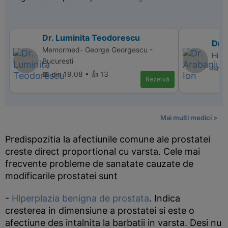
Dr. Luminita Teodorescu
Dr. 
Memormed- George Georgescu -
Hiper
Bucuresti
📅 d
📅 din 19.08 • 👍 13
Rezervă
Mai multi medici >
Predispozitia la afectiunile comune ale prostatei
creste direct proportional cu varsta. Cele mai
frecvente probleme de sanatate cauzate de
modificarile prostatei sunt
-
Hiperplazia benigna de prostata
. Indica
cresterea in dimensiune a prostatei si este o
afectiune des intalnita la barbatii in varsta. Desi nu