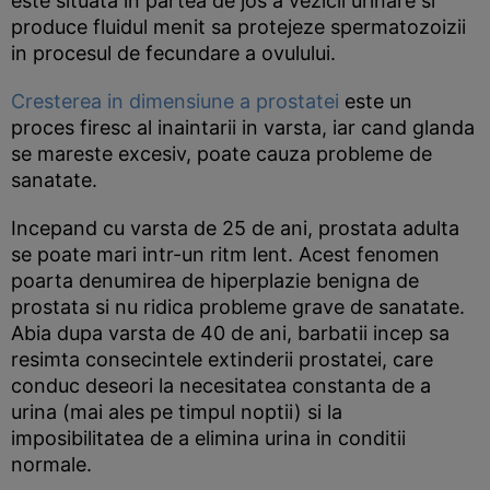
este situata in partea de jos a vezicii urinare si
produce fluidul menit sa protejeze spermatozoizii
in procesul de fecundare a ovulului.
Cresterea in dimensiune a prostatei
este un
proces firesc al inaintarii in varsta, iar cand glanda
se mareste excesiv, poate cauza probleme de
sanatate.
Incepand cu varsta de 25 de ani, prostata adulta
se poate mari intr-un ritm lent. Acest fenomen
poarta denumirea de hiperplazie benigna de
prostata si nu ridica probleme grave de sanatate.
Abia dupa varsta de 40 de ani, barbatii incep sa
resimta consecintele extinderii prostatei, care
conduc deseori la necesitatea constanta de a
urina (mai ales pe timpul noptii) si la
imposibilitatea de a elimina urina in conditii
normale.