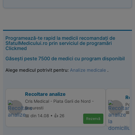
Programează-te rapid la medicii recomandați de
SfatulMedicului.ro prin serviciul de programări
Clickmed
Găsești peste 7500 de medici cu program disponibil
Alege medicul potrivit pentru:
Analize medicale
.
Recoltare analize
Reco
Cris Medical - Piata Garii de Nord -
Polic
Bucuresti
📅 d
📅 din 14.08 • 👍 26
Rezervă