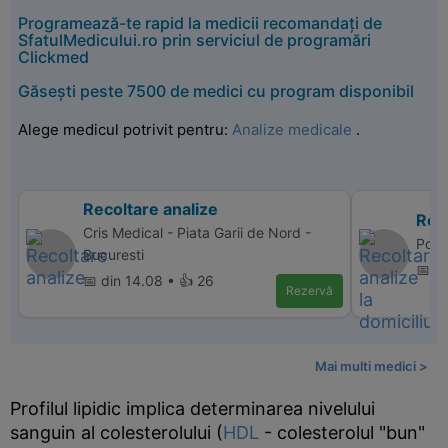
Programează-te rapid la medicii recomandați de
SfatulMedicului.ro prin serviciul de programări
Clickmed
Găsești peste 7500 de medici cu program disponibil
Alege medicul potrivit pentru:
Analize medicale
.
Recoltare analize
Reco
Cris Medical - Piata Garii de Nord -
Polic
Bucuresti
📅 d
📅 din 14.08 • 👍 26
Rezervă
Mai multi medici >
Profilul lipidic implica determinarea nivelului
sanguin al colesterolului (
HDL
- colesterolul "bun"