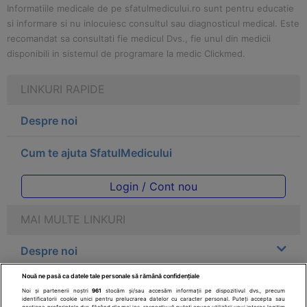
Informatiile medicale de pe sfatulmedicului.ro sunt pentru educatie
si informare si nu inlocuiesc consultul sau diagnosticul medical. Este
recomandat sa consultati fie medicul Dvs., fie unul din medicii
disponibili in sistemul de programare la medic Clickmed.
LINKURI RAPIDE
Despre noi
Cum te ajuta SfatulMedicului
Login / Cont nou
MAI MULTE LINKURI
Despre noi
Nouă ne pasă ca datele tale personale să rămână confidențiale
Legal
Noi și partenerii noștri
961
stocăm și/sau accesăm informații pe dispozitivul dvs., precum
identificatorii cookie unici pentru prelucrarea datelor cu caracter personal. Puteți accepta sau
gestiona preferințele dvs. făcând clic mai jos, respectiv vă puteți opune utilizării unui interes legitim