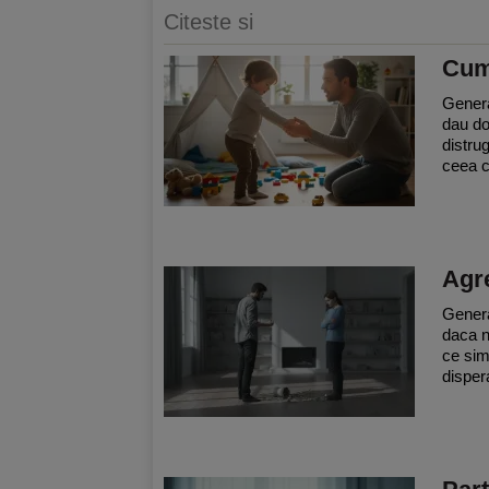
Citeste si
Cum 
General
dau do
distru
ceea c
Agre
Genera
daca n
ce sim
disper