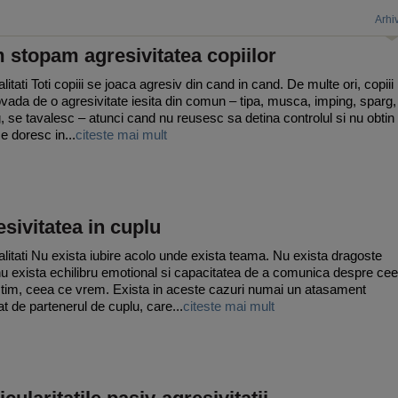
Arhi
stopam agresivitatea copiilor
itati Toti copiii se joaca agresiv din cand in cand. De multe ori, copiii
vada de o agresivitate iesita din comun – tipa, musca, imping, sparg,
g, se tavalesc – atunci cand nu reusesc sa detina controlul si nu obtin
e doresc in...
citeste mai mult
sivitatea in cuplu
litati Nu exista iubire acolo unde exista teama. Nu exista dragoste
u exista echilibru emotional si capacitatea de a comunica despre ce
tim, ceea ce vrem. Exista in aceste cazuri numai un atasament
at de partenerul de cuplu, care...
citeste mai mult