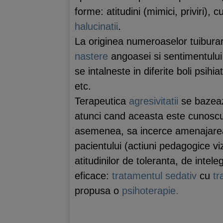
forme: atitudini (mimici, priviri), 
halucinatii
.
La originea numeroaselor tuiburar
nastere
angoasei si sentimentului
se intalneste in diferite boli psihi
etc.
Terapeutica
agresivitatii
se bazeaz
atunci cand aceasta este cunoscuta
asemenea, sa incerce amenajarea c
pacientului (actiuni pedagogice vi
atitudinilor de toleranta, de intele
eficace:
tratamentul
sedativ
cu
tr
propusa o
psihoterapie.