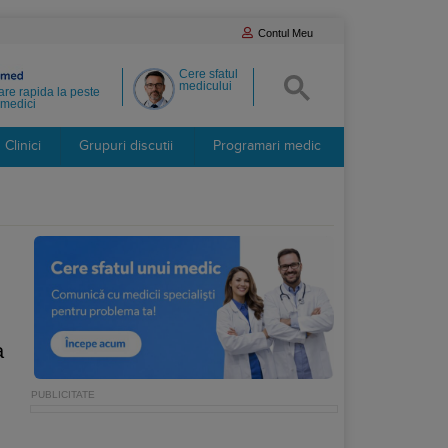
Contul Meu
Cere sfatul
medicului
re rapida la peste
medici
Clinici
Grupuri discutii
Programari medic
a
.