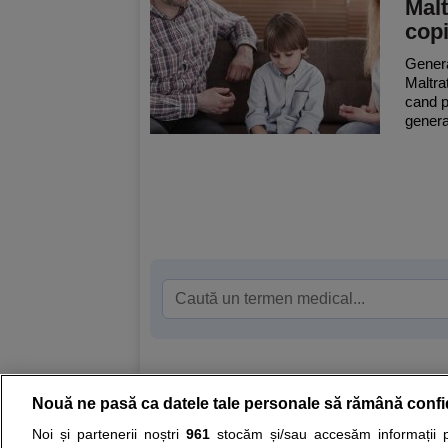
Malt
copi
General
Maltrat
cand p
general
Nouă ne pasă ca datele tale personale să rămână confi
Resurse:
Autoevaluare simptome
Interpre
Noi și partenerii noștri
961
stocăm și/sau accesăm informații pe