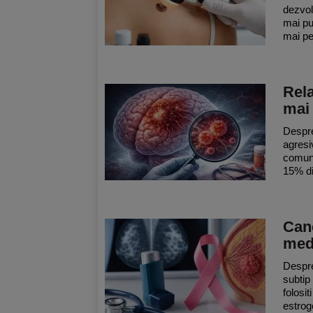
dezvol
mai pu
mai per
Rela
mai
Despre
agresi
comun 
15% di
Canc
med
Despre
subtip
folosit
estrog