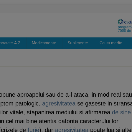
programa
7500 de 
anatate A-Z
Medicamente
Suplimente
Cauta medic
 opune aproapelui sau de a-l ataca, in mod real sau
imptom patologic.
agresivitatea
se gaseste in strans
ilor vitale, stapanirea mediului si afirmarea
de sine
n cel mai bine atentia datorita caracterului lor
 (crizele de
furie
), dar
agresivitatea
poate lua si alte