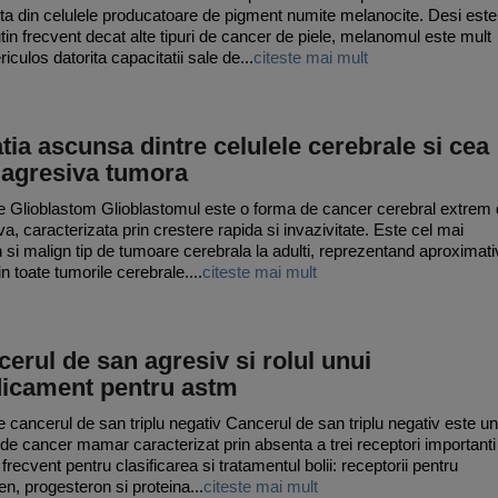
ta din celulele producatoare de pigment numite melanocite. Desi este
tin frecvent decat alte tipuri de cancer de piele, melanomul este mult
iculos datorita capacitatii sale de...
citeste mai mult
tia ascunsa dintre celulele cerebrale si cea
 agresiva tumora
 Glioblastom Glioblastomul este o forma de cancer cerebral extrem
va, caracterizata prin crestere rapida si invazivitate. Este cel mai
si malign tip de tumoare cerebrala la adulti, reprezentand aproximati
n toate tumorile cerebrale....
citeste mai mult
erul de san agresiv si rolul unui
icament pentru astm
 cancerul de san triplu negativ Cancerul de san triplu negativ este un
 de cancer mamar caracterizat prin absenta a trei receptori importanti
i frecvent pentru clasificarea si tratamentul bolii: receptorii pentru
en, progesteron si proteina...
citeste mai mult