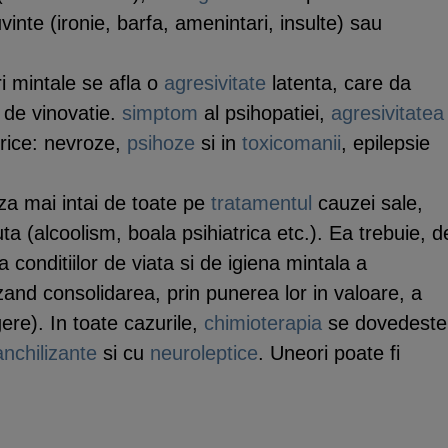
cuvinte (ironie, barfa, amenintari, insulte) sau
i mintale se afla o
agresivitate
latenta, care da
 de vinovatie.
simptom
al psihopatiei,
agresivitatea
atrice: nevroze,
psihoze
si in
toxicomanii
, epilepsie
a mai intai de toate pe
tratamentul
cauzei sale,
 (alcoolism, boala psihiatrica etc.). Ea trebuie, d
onditiilor de viata si de igiena mintala a
zand consolidarea, prin punerea lor in valoare, a
gere). In toate cazurile,
chimioterapia
se dovedeste
anchilizante
si cu
neuroleptice
. Uneori poate fi