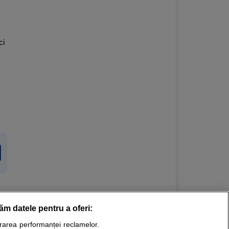
ci
răm datele pentru a oferi:
Stiri medicale
urarea performanței reclamelor.