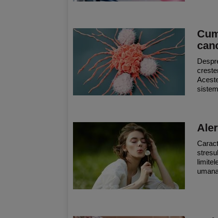
Cum 
canc
Despre
creste
Aceste
sisteme
Aler
Caract
stresul
limitel
umana i