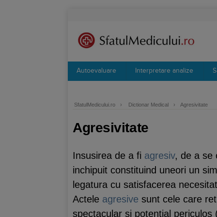
Autoevaluare
Interpretare analize
S
SfatulMedicului.ro
›
Dictionar Medical
›
Agresivitate
Agresivitate
Insusirea de a fi
agresiv
, de a se
inchipuit constituind uneori un s
legatura cu satisfacerea necesitat
Actele
agresive
sunt cele care reti
spectacular si potential periculos