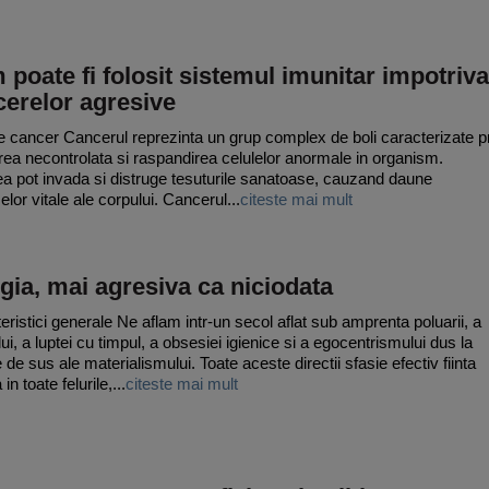
poate fi folosit sistemul imunitar impotriva
erelor agresive
 cancer Cancerul reprezinta un grup complex de boli caracterizate p
rea necontrolata si raspandirea celulelor anormale in organism.
a pot invada si distruge tesuturile sanatoase, cauzand daune
lor vitale ale corpului. Cancerul...
citeste mai mult
gia, mai agresiva ca niciodata
eristici generale Ne aflam intr-un secol aflat sub amprenta poluarii, a
ui, a luptei cu timpul, a obsesiei igienice si a egocentrismului dus la
e de sus ale materialismului. Toate aceste directii sfasie efectiv fiinta
n toate felurile,...
citeste mai mult