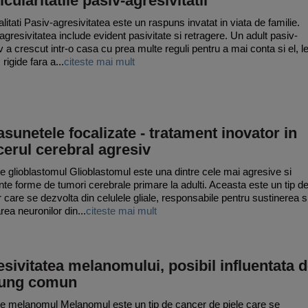
icularitatile pasiv-agresivitatii
litati Pasiv-agresivitatea este un raspuns invatat in viata de familie.
agresivitatea include evident pasivitate si retragere. Un adult pasiv-
v a crescut intr-o casa cu prea multe reguli pentru a mai conta si el, le
, rigide fara a...
citeste mai mult
asunetele focalizate - tratament inovator in
erul cerebral agresiv
e glioblastomul Glioblastomul este una dintre cele mai agresive si
nte forme de tumori cerebrale primare la adulti. Aceasta este un tip d
 care se dezvolta din celulele gliale, responsabile pentru sustinerea s
rea neuronilor din...
citeste mai mult
sivitatea melanomului, posibil influentata 
fung comun
e melanomul Melanomul este un tip de cancer de piele care se