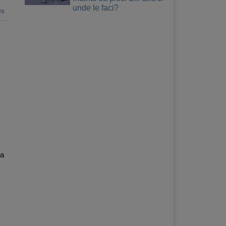
unde le faci?
va
ea