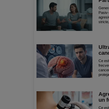
Part
Genera
Pasiv-
agresi
stricte
Ultr
canc
Ce est
frecve
cancer
proteja
Agre
un 
Ce est