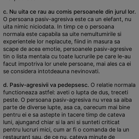
c. Nu uita ce rau au comis persoanele din jurul lor.
O persoana pasiv-agresiva este ca un elefant, nu
uita nimic niciodata. In timp ce o persoana
normala este capabila sa uite nemultumirile si
experientele lor neplacute, fiind in masura sa
scape de acea emotie, persoanele pasiv-agresive
tin o lista mentala cu toate lucrurile pe care le-au
facut impotriva lor unele persoane, mai ales ca ei
se considera intotdeauna nevinovati.
d. Pasiv-agresivii va pedepsesc.
O relatie normala
functioneaza astfel: aveti o lupta de dus, treceti
peste. O persoana pasiv-agresiva nu vrea sa aiba
parte de diverse lupte, asa ca, oarecum mai bine
pentru ei e sa astepte in tacere timp de cateva
luni, ajungand chiar si la ani si sunteti criticat
pentru lucruri mici, cum ar fi o comanda de la un
restaurant sau, de ce nu, cateva minute de