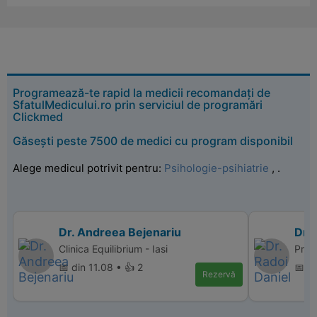
Programează-te rapid la medicii recomandați de
SfatulMedicului.ro prin serviciul de programări
Clickmed
Găsești peste 7500 de medici cu program disponibil
Alege medicul potrivit pentru:
Psihologie-psihiatrie
,
.
Dr. Andreea Bejenariu
Dr. 
Clinica Equilibrium - Iasi
Pro L
📅 din 11.08 • 👍 2
📅 d
Rezervă