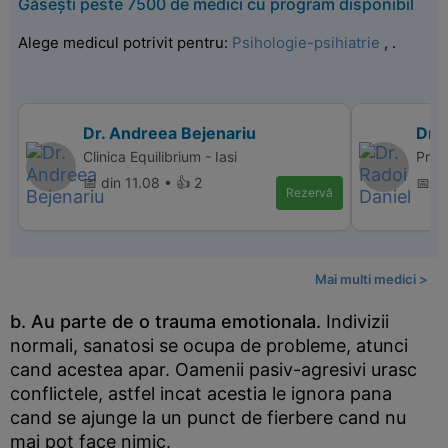
Găsești peste 7500 de medici cu program disponibil
Alege medicul potrivit pentru:
Psihologie-psihiatrie
,
.
Dr. Andreea Bejenariu
Dr. 
Clinica Equilibrium - Iasi
Pro L
📅 din 11.08 • 👍 2
📅 d
Rezervă
Mai multi medici >
b. Au parte de o trauma emotionala.
Indivizii
normali, sanatosi se ocupa de probleme, atunci
cand acestea apar. Oamenii pasiv-agresivi urasc
conflictele, astfel incat acestia le ignora pana
cand se ajunge la un punct de fierbere cand nu
mai pot face nimic.