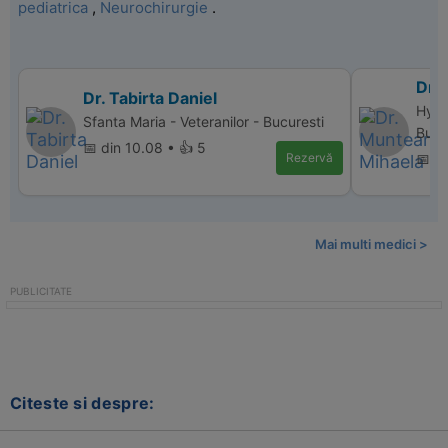
pediatrica
,
Neurochirurgie
.
Dr.
Dr. Tabirta Daniel
Hype
Sfanta Maria - Veteranilor - Bucuresti
Bucu
📅 din 10.08 • 👍 5
Rezervă
📅 di
Mai multi medici >
Citeste si despre: