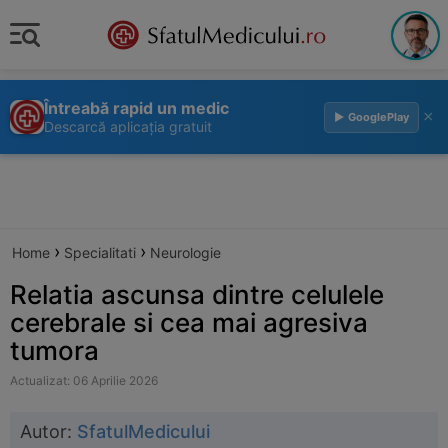
Întreabă rapid un medic
×
▶ GooglePlay
Descarcă aplicația gratuit
›
›
Home
Specialitati
Neurologie
Relatia ascunsa dintre celulele
cerebrale si cea mai agresiva
tumora
Actualizat: 06 Aprilie 2026
Autor:
SfatulMedicului