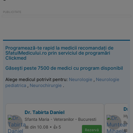
Programează-te rapid la medicii recomandați de
SfatulMedicului.ro prin serviciul de programări
Clickmed
Găsești peste 7500 de medici cu program disponibil
Alege medicul potrivit pentru:
Neurologie
,
Neurologie
pediatrica
,
Neurochirurgie
.
Dr.
Dr. Tabirta Daniel
Hype
Sfanta Maria - Veteranilor - Bucuresti
Bucu
📅 din 10.08 • 👍 5
Rezervă
📅 di