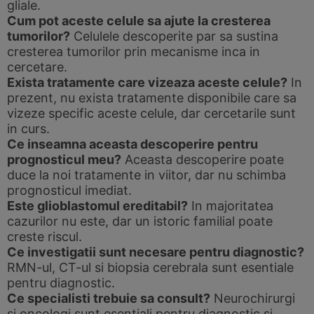
gliale.
Cum pot aceste celule sa ajute la cresterea
tumorilor?
Celulele descoperite par sa sustina
cresterea tumorilor prin mecanisme inca in
cercetare.
Exista tratamente care vizeaza aceste celule?
In
prezent, nu exista tratamente disponibile care sa
vizeze specific aceste celule, dar cercetarile sunt
in curs.
Ce inseamna aceasta descoperire pentru
prognosticul meu?
Aceasta descoperire poate
duce la noi tratamente in viitor, dar nu schimba
prognosticul imediat.
Este glioblastomul ereditabil?
In majoritatea
cazurilor nu este, dar un istoric familial poate
creste riscul.
Ce investigatii sunt necesare pentru diagnostic?
RMN-ul, CT-ul si biopsia cerebrala sunt esentiale
pentru diagnostic.
Ce specialisti trebuie sa consult?
Neurochirurgi
si oncologi sunt esentiali pentru diagnostic si