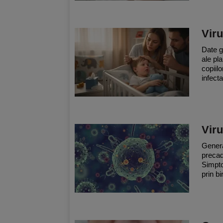
Viru
Date g
ale pla
copiil
infecta
Viru
Genera
precad
Simpto
prin bi