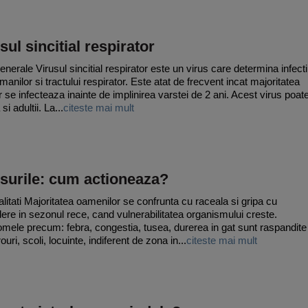
sul sincitial respirator
enerale Virusul sincitial respirator este un virus care determina infecti
manilor si tractului respirator. Este atat de frecvent incat majoritatea
or se infecteaza inainte de implinirea varstei de 2 ani. Acest virus poat
 si adultii. La...
citeste mai mult
surile: cum actioneaza?
litati Majoritatea oamenilor se confrunta cu raceala si gripa cu
ere in sezonul rece, cand vulnerabilitatea organismului creste.
mele precum: febra, congestia, tusea, durerea in gat sunt raspandite
rouri, scoli, locuinte, indiferent de zona in...
citeste mai mult