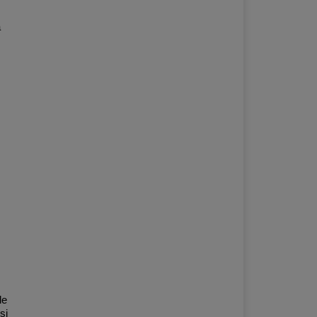
a
le
si