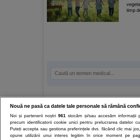
vegetat
timp d
Nouă ne pasă ca datele tale personale să rămână confi
Resurse:
Autoevaluare simptome
Interpre
Noi și partenerii noștri
961
stocăm și/sau accesăm informații pe
precum identificatorii cookie unici pentru prelucrarea datelor c
Opiniile avizate ale medicilor, sfaturile si orice alt
Puteți accepta sau gestiona preferințele dvs. făcând clic mai jos,
nici diagnosticul stabilit in urma investigatiilor si 
opune utilizării unui interes legitim în orice moment pe pag
ii punem la dispozitie pentru programare in sistem