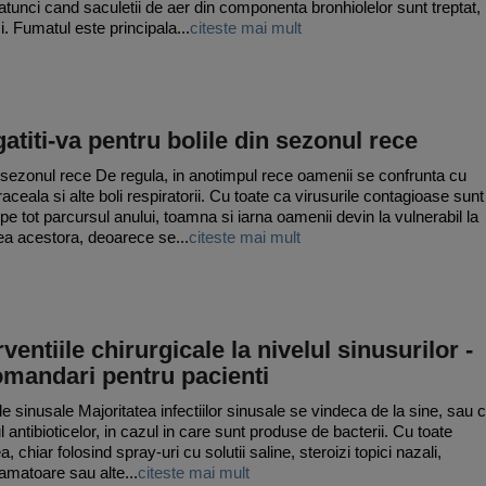
atunci cand saculetii de aer din componenta bronhiolelor sunt treptat,
i. Fumatul este principala...
citeste mai mult
atiti-va pentru bolile din sezonul rece
n sezonul rece De regula, in anotimpul rece oamenii se confrunta cu
raceala si alte boli respiratorii. Cu toate ca virusurile contagioase sunt
 pe tot parcursul anului, toamna si iarna oamenii devin la vulnerabil la
ea acestora, deoarece se...
citeste mai mult
rventiile chirurgicale la nivelul sinusurilor -
omandari pentru pacienti
ile sinusale Majoritatea infectiilor sinusale se vindeca de la sine, sau 
l antibioticelor, in cazul in care sunt produse de bacterii. Cu toate
, chiar folosind spray-uri cu solutii saline, steroizi topici nazali,
lamatoare sau alte...
citeste mai mult