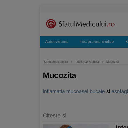
Autoevaluare
Interpretare analize
S
SfatulMedicului.ro
›
Dictionar Medical
›
Mucozita
Mucozita
inflamatia
mucoasei bucale
si
esofag
Citeste si
Inte