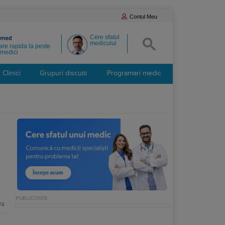
Contul Meu
Cere sfatul
medicului
re rapida la peste
medici
Clinici
Grupuri discutii
Programari medic
va