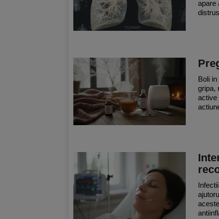
apare 
distrus
Preg
Boli i
gripa, 
active
actiun
Inte
rec
Infecti
ajutoru
acestea
antiinf