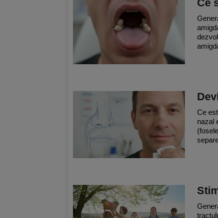
Ce s
General
amigdal
dezvol
amigda
Devi
Ce est
nazal 
(fosele
separe
Stim
General
tractul