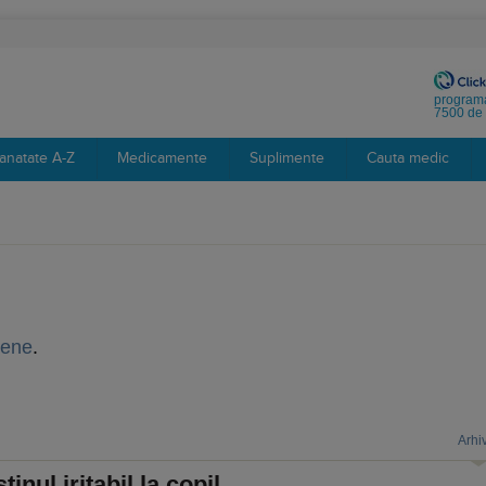
programa
7500 de 
anatate A-Z
Medicamente
Suplimente
Cauta medic
iene
.
Arhi
stinul iritabil la copil