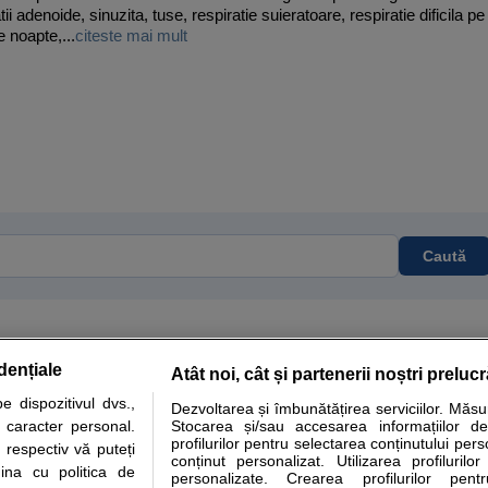
ii adenoide, sinuzita, tuse, respiratie suieratoare, respiratie dificila pe
e noapte,...
citeste mai mult
Caută
dențiale
Atât noi, cât și partenerii noștri preluc
tare analize
Specialitati medicale
Boli si afectiuni
Calculatoare
 dispozitivul dvs.,
Dezvoltarea și îmbunătățirea serviciilor. Măs
u caracter personal.
Stocarea și/sau accesarea informațiilor de
e informatii despre sanatate disponibile pe sfatulmedicului.ro au scop informativ si ed
profilurilor pentru selectarea conținutului pers
 respectiv vă puteți
analizelor medicale. Va sfatuim, ca pe langa informatia primita pe sfatulmedicului.ro s
conținut personalizat. Utilizarea profilurilor
ina cu politica de
personalizate. Crearea profilurilor pentr
ul de programari la medic Clickmed.