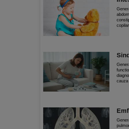
Genera
abdomi
consti
copilar
Sind
General
functi
diagno
cauza 
Emf
Genera
pulmon