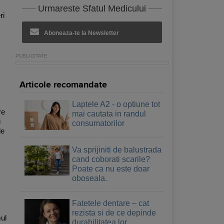
Urmareste Sfatul Medicului
ri
Aboneaza-te la Newsletter
Articole recomandate
Laptele A2 - o optiune tot
re
mai cautata in randul
i
consumatorilor
de
Va sprijiniti de balustrada
cand coborati scarile?
Poate ca nu este doar
oboseala.
Fatetele dentare – cat
rezista si de ce depinde
mul
durabilitatea lor