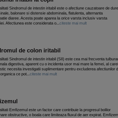
litati Sindromul de intestin iritabil este o afectiune cauzatoare de dure
nale, balonare si distensie abdominala, flatulenta, alternanta
patie diaree. Acesta poate aparea la orice varsta inclusiv varsta
iei. Afectiunea este considerata o...
citeste mai mult
romul de colon iritabil
itati Sindromul de intestin iritabil (SII) este cea mai frecventa tulbura
onala digestiva, aparent cu o incidenta usor mai mare la femei, al care
stic necesita investigatii suplimentare pentru excluderea afectiunilor 
organica ce pot...
citeste mai mult
izemul
litati Emfizemul este un factor care contribuie la progresul bolilor
are obstructive, o boala care limiteaza fluxul de aer expirat. Emfize