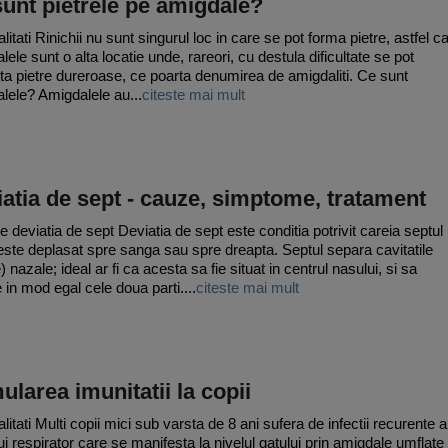
unt pietrele pe amigdale?
itati Rinichii nu sunt singurul loc in care se pot forma pietre, astfel c
ele sunt o alta locatie unde, rareori, cu destula dificultate se pot
ta pietre dureroase, ce poarta denumirea de amigdaliti. Ce sunt
lele? Amigdalele au...
citeste mai mult
atia de sept - cauze, simptome, tratament
e deviatia de sept Deviatia de sept este conditia potrivit careia septul
este deplasat spre sanga sau spre dreapta. Septul separa cavitatile
) nazale; ideal ar fi ca acesta sa fie situat in centrul nasului, si sa
 in mod egal cele doua parti....
citeste mai mult
ularea imunitatii la copii
itati Multi copii mici sub varsta de 8 ani sufera de infectii recurente a
ui respirator care se manifesta la nivelul gatului prin amigdale umflate 