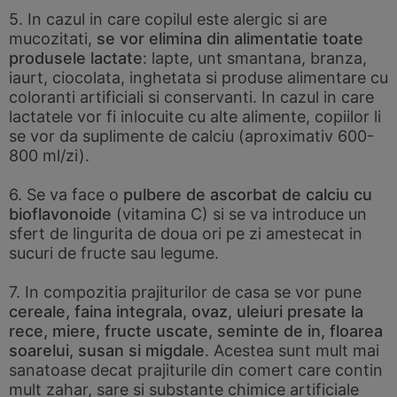
5. In cazul in care copilul este alergic si are
mucozitati,
se vor elimina din alimentatie toate
produsele lactate
: lapte, unt smantana, branza,
iaurt, ciocolata, inghetata si produse alimentare cu
coloranti artificiali si conservanti. In cazul in care
lactatele vor fi inlocuite cu alte alimente, copiilor li
se vor da suplimente de calciu (aproximativ 600-
800 ml/zi).
6. Se va face o
pulbere de ascorbat de calciu cu
bioflavonoide
(vitamina C) si se va introduce un
sfert de lingurita de doua ori pe zi amestecat in
sucuri de fructe sau legume.
7. In compozitia prajiturilor de casa se vor pune
cereale, faina integrala, ovaz, uleiuri presate la
rece, miere, fructe uscate, seminte de in, floarea
soarelui, susan si migdale
. Acestea sunt mult mai
sanatoase decat prajiturile din comert care contin
mult zahar, sare si substante chimice artificiale