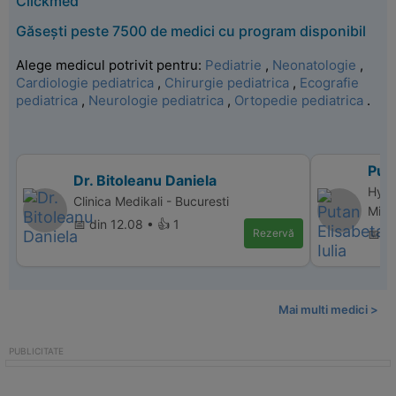
Clickmed
Găsești peste 7500 de medici cu program disponibil
Alege medicul potrivit pentru:
Pediatrie
,
Neonatologie
,
Cardiologie pediatrica
,
Chirurgie pediatrica
,
Ecografie
pediatrica
,
Neurologie pediatrica
,
Ortopedie pediatrica
.
Puta
Dr. Bitoleanu Daniela
Hype
Clinica Medikali - Bucuresti
Mihai
📅 din 12.08 • 👍 1
Rezervă
📅 d
Mai multi medici >