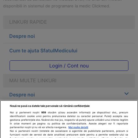
disponibili in sistemul de programare la medic Clickmed.
LINKURI RAPIDE
Despre noi
Cum te ajuta SfatulMedicului
Login / Cont nou
MAI MULTE LINKURI
Despre noi
Nouă ne pasă ca datele tale personale să rămână confidențiale
Legal
Noi și partenerii noștri
959
stocăm și/sau accesăm informații pe dispozitivul dvs., precum
identificatorii cookie unici pentru prelucrarea datelor cu caracter personal. Puteți accepta sau
gestiona preferințele dvs. făcând clic mai jos, respectiv vă puteți opune utilizării unui interes legitim
Drepturile consumatorului
în orice moment pe pagina cu politica de confidențialitate. Aceste alegeri vor fi raportate
partenerilor noștri și nu vă vor afecta navigarea.
Mai multe detalii
Noi si partenerii nostri (retelele de socializare si agentiile de publicitate partenere, precum si
furnizorii nostri de servicii de date analitice) prelucram date pentru a permite website-ului sa