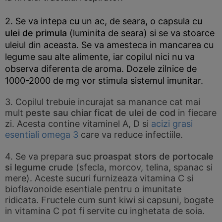
2. Se va intepa cu un ac, de seara, o capsula cu
ulei de primula
(luminita de seara) si se va stoarce
uleiul din aceasta. Se va amesteca in mancarea cu
legume sau alte alimente, iar copilul nici nu va
observa diferenta de aroma. Dozele zilnice de
1000-2000 de mg vor stimula sistemul imunitar.
3. Copilul trebuie incurajat sa manance cat mai
mult
peste sau chiar ficat de ulei de cod
in fiecare
zi. Acesta contine vitaminel A, D si
acizi grasi
esentiali omega 3
care va reduce infectiile.
4. Se va prepara
suc proaspat stors de portocale
si legume crude
(sfecla, morcov, telina, spanac si
mere). Aceste sucuri furnizeaza vitamina C si
bioflavonoide esentiale pentru o imunitate
ridicata. Fructele cum sunt kiwi si capsuni, bogate
in vitamina C pot fi servite cu inghetata de soia.