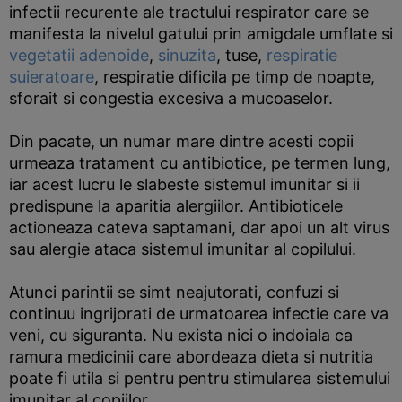
infectii recurente ale tractului respirator care se
manifesta la nivelul gatului prin amigdale umflate si
vegetatii adenoide
,
sinuzita
, tuse,
respiratie
suieratoare
, respiratie dificila pe timp de noapte,
sforait si congestia excesiva a mucoaselor.
Din pacate, un numar mare dintre acesti copii
urmeaza tratament cu antibiotice, pe termen lung,
iar acest lucru le slabeste sistemul imunitar si ii
predispune la aparitia alergiilor. Antibioticele
actioneaza cateva saptamani, dar apoi un alt virus
sau alergie ataca sistemul imunitar al copilului.
Atunci parintii se simt neajutorati, confuzi si
continuu ingrijorati de urmatoarea infectie care va
veni, cu siguranta. Nu exista nici o indoiala ca
ramura medicinii care abordeaza dieta si nutritia
poate fi utila si pentru pentru stimularea sistemului
imunitar al copiilor.