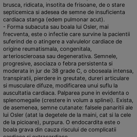
brusca, ridicata, insotita de frisoane, de o stare
septicemica si adesea de semne de insuficienta
cardiaca stanga (edem pulmonar acut).
- Forma subacuta sau boala lui Osler, mai
frecventa, este o infectie care survine la pacientii
suferind de o atingere a valvulelor cardiace de
origine reumatismala, congenitala,
arterioscleroasa sau degenerativa. Semnele,
progresive, asociaza o febra persistenta si
moderata in jur de 38 grade C, o oboseala intensa,
transpiratii, pierdere in greutate, dureri articulare
si musculare difuze, modificarea unui suflu la
auscultatia cardiaca. Palparea pune in evidenta o
splenomegalie (crestere in volum a splinei). Exista,
de asemenea, semne cutanate: falsele panaritii ale
lui Osler (atat la degetele de la maini, cat si la cele
de la picioare), purpura. O endocardita este o
boala grava din cauza riscului de complicatii
cardiace si extracardiace.