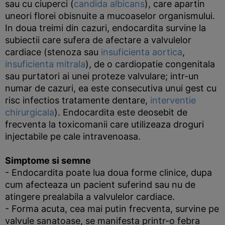
sau cu ciuperci (
candida albicans
), care apartin
uneori florei obisnuite a mucoaselor organismului.
In doua treimi din cazuri, endocardita survine la
subiectii care sufera de afectare a valvulelor
cardiace (stenoza sau
insuficienta aortica
,
insuficienta mitrala
), de o cardiopatie congenitala
sau purtatori ai unei proteze valvulare; intr-un
numar de cazuri, ea este consecutiva unui gest cu
risc infectios tratamente dentare,
interventie
chirurgicala
). Endocardita este deosebit de
frecventa la toxicomanii care utilizeaza droguri
injectabile pe cale intravenoasa.
Simptome si semne
- Endocardita poate lua doua forme clinice, dupa
cum afecteaza un pacient suferind sau nu de
atingere prealabila a valvulelor cardiace.
- Forma acuta, cea mai putin frecventa, survine pe
valvule sanatoase, se manifesta printr-o febra