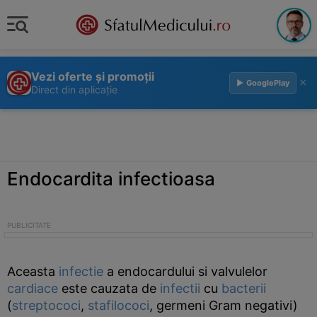
Vezi oferte și promoții
×
▶ GooglePlay
Direct din aplicație
Endocardita infectioasa
Aceasta
infectie
a endocardului si valvulelor
cardiace
este cauzata de
infectii
cu
bacterii
(
streptococi
,
stafilococi
, germeni Gram negativi)