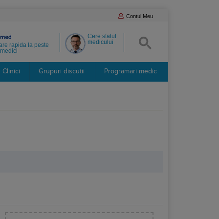
Contul Meu
Cere sfatul
medicului
re rapida la peste
medici
Clinici
Grupuri discutii
Programari medic