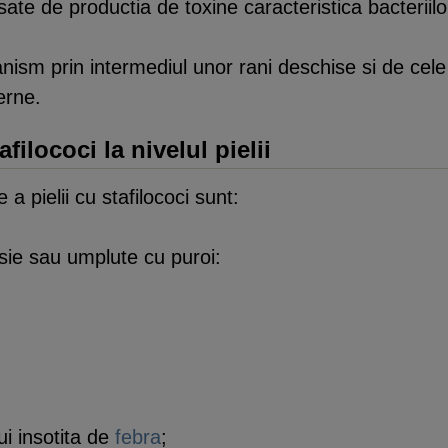
nsate de productia de toxine caracteristica bacteriilo
nism prin intermediul unor rani deschise si de ce
erne.
filococi la nivelul pielii
a pielii cu stafilococi sunt:
osie sau umplute cu puroi:
ui insotita de
febra
;