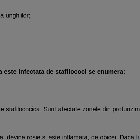
ea unghiilor;
ea este infectata de stafilococi se enumera:
ie stafilococica. Sunt afectate zonele din profunzime
a, devine rosie si este inflamata, de obicei. Daca
f