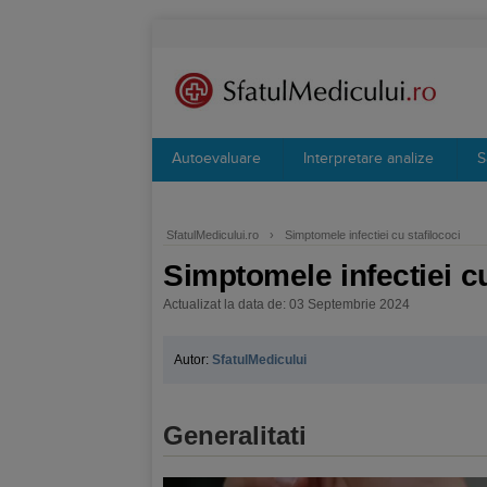
Autoevaluare
Interpretare analize
S
SfatulMedicului.ro
›
Simptomele infectiei cu stafilococi
Simptomele infectiei cu
Actualizat la data de: 03 Septembrie 2024
Autor:
SfatulMedicului
Generalitati