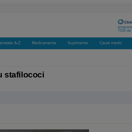
programa
7500 de 
anatate A-Z
Medicamente
Suplimente
Cauta medic
 stafilococi