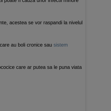
ii poate fi cauza unor infectii minore
tante, acestea se vor raspandi la nivelul
, care au boli cronice sau
sistem
lococice care ar putea sa le puna viata