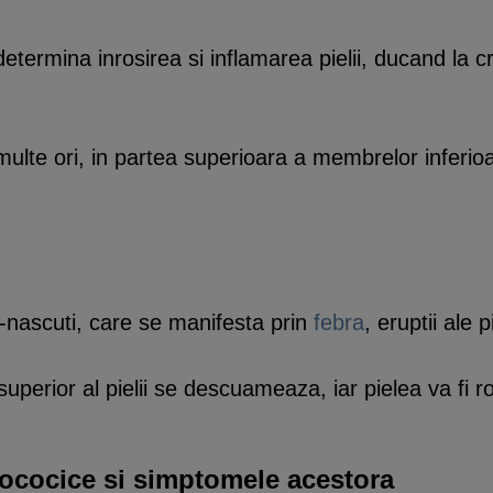
etermina inrosirea si inflamarea pielii, ducand la c
ulte ori, in partea superioara a membrelor inferioa
u-nascuti, care se manifesta prin
febra
, eruptii ale p
superior al pielii se descuameaza, iar pielea va fi 
filococice si simptomele acestora