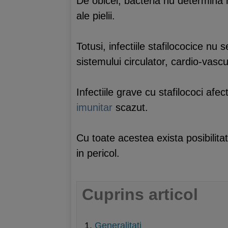
De obicei, bacteria nu determina ni
ale pielii.
Totusi, infectiile stafilococice nu
sistemului circulator, cardio-vascu
Infectiile grave cu stafilococi afe
imunitar
scazut.
Cu toate acestea exista posibilita
in pericol.
Cuprins articol
Generalitati