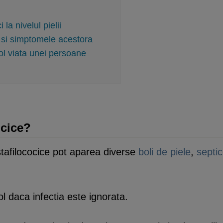
la nivelul pielii
ce si simptomele acestora
ol viata unei persoane
ocice?
stafilococice pot aparea diverse
boli de piele
,
septi
ol daca infectia este ignorata.