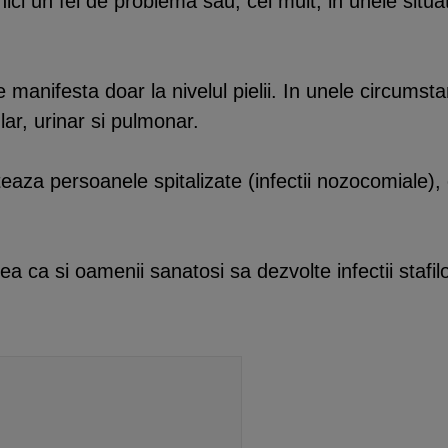
ci un fel de problema sau, cel mult, in unele situat
 se manifesta doar la nivelul pielii. In unele circums
lar, urinar si pulmonar.
cteaza persoanele spitalizate (infectii nozocomiale)
tea ca si oamenii sanatosi sa dezvolte infectii stafi