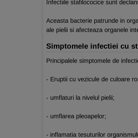
Infectiile stafilococice sunt decla
Aceasta bacterie patrunde in orga
ale pielii si afecteaza organele int
Simptomele infectiei cu sta
Principalele simptomele de infectie 
- Eruptii cu vezicule de culoare r
- umflaturi la nivelul pielii;
- umflarea pleoapelor;
- inflamatia tesuturilor organismul