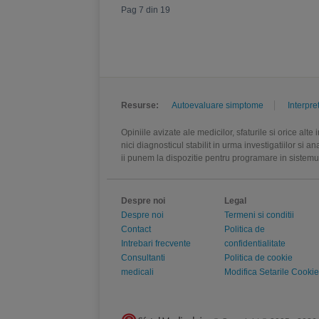
Pag 7 din 19
Resurse:
Autoevaluare simptome
Interpre
Opiniile avizate ale medicilor, sfaturile si orice alt
nici diagnosticul stabilit in urma investigatiilor si 
ii punem la dispozitie pentru programare in sistem
Despre noi
Legal
Despre noi
Termeni si conditii
Contact
Politica de
Intrebari frecvente
confidentialitate
Consultanti
Politica de cookie
medicali
Modifica Setarile Cookie