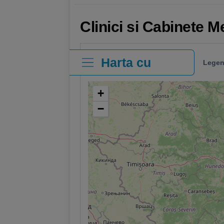
Clinici si Cabinete M
Harta cu
Legen
clinici
+
−