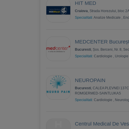
HIT MED
Craiova
, Strada Horezului, bloc 2
Specialitati:
Analize Medicale
,
End
MEDCENTER București
Bucuresti
, Șos. Berceni, Nr. 8, Se
Specialitati:
Cardiologie
,
Urologie
NEUROPAIN
Bucuresti
, CALEA PLEVNEI 137
ROMGERMED-SAINTLUKAS
Specialitati:
Cardiologie
,
Neurolog
Centrul Medical De Ves