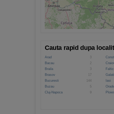
Cauta rapid dupa locali
Arad
3
Cons
Bacau
2
Craio
Braila
3
Faltic
Brasov
17
Galat
Bucuresti
144
Iasi
Buzau
5
Orad
Cluj-Napoca
9
Ploies