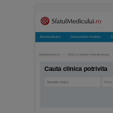
Autoevaluare
Interpretare analize
S
SfatulMedicului.ro
›
Clinici si cabinete medicale private
Cauta clinica potrivita
Medici