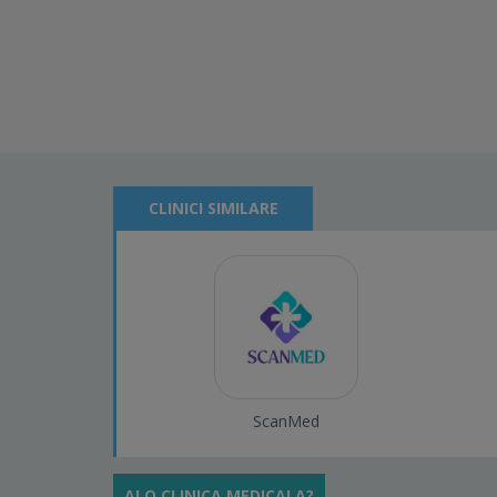
CLINICI SIMILARE
ScanMed
AI O CLINICA MEDICALA?