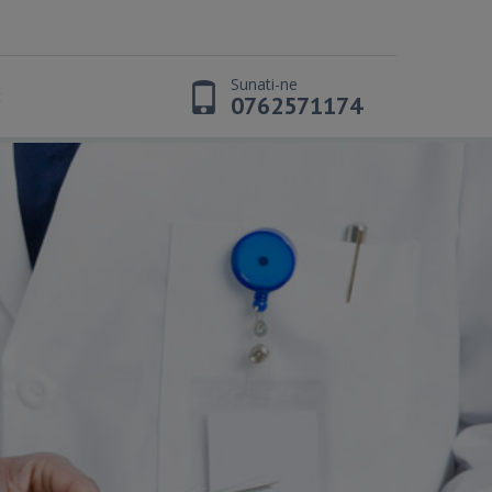
Sunati-ne
t
0762571174