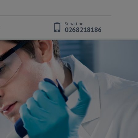
Sunati-ne
t
0268218186