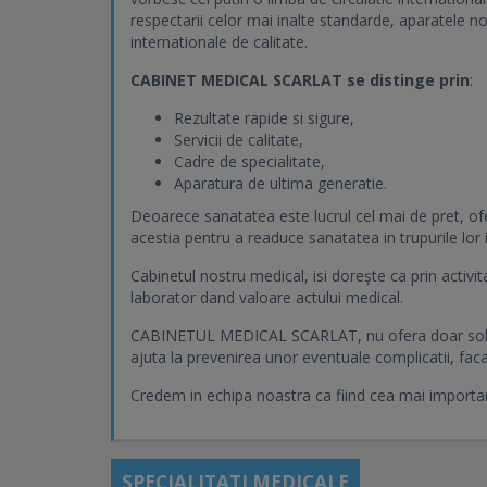
respectarii celor mai inalte standarde, aparatele no
internationale de calitate.
CABINET MEDICAL SCARLAT se distinge prin
:
Rezultate rapide si sigure,
Servicii de calitate,
Cadre de specialitate,
Aparatura de ultima generatie.
Deoarece sanatatea este lucrul cel mai de pret, ofer
acestia pentru a readuce sanatatea in trupurile lor 
Cabinetul nostru medical, isi doreşte ca prin activit
laborator dand valoare actului medical.
CABINETUL MEDICAL SCARLAT, nu ofera doar solutii
ajuta la prevenirea unor eventuale complicatii, fac
Credem in echipa noastra ca fiind cea mai importan
SPECIALITATI MEDICALE