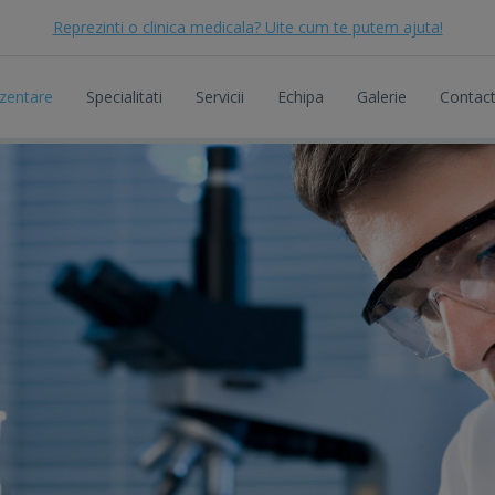
Reprezinti o clinica medicala? Uite cum te putem ajuta!
zentare
Specialitati
Servicii
Echipa
Galerie
Contac