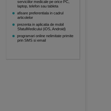
serviciilor medicale pe orice PC,
laptop, telefon sau tableta
afisare preferentiala in cadrul
articolelor
prezenta in aplicatia de mobil
SfatulMedicului (iOS, Android)
programari online nelimitate primite
prin SMS si email
a
,
Chirurgie pediatrica