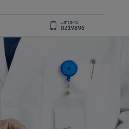
Sunati-ne
t
0219896