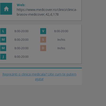
Web:
https://www.medicover.ro/clinici/clinica-
brasov-medicover,42,d,178
L
V
8:00-20:00
8:00-20:00
M
S
8:00-20:00
Inchis
M
D
8:00-20:00
Inchis
J
8:00-20:00
Reprezinti o clinica medicala? Uite cum te putem
ajuta!