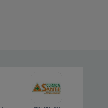
pid
Clinica Sante Brasov