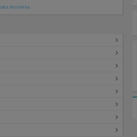
oata descrierea
a
lă