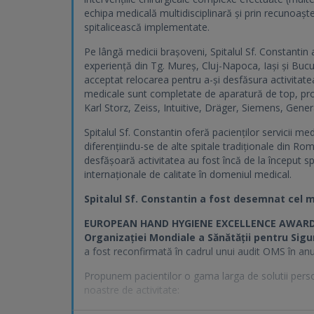
echipa medicală multidisciplinară și prin recunoaște
spitalicească implementate.
Pe lângă medicii brașoveni, Spitalul Sf. Constantin
experiență din Tg. Mureș, Cluj-Napoca, Iași și Bucure
acceptat relocarea pentru a-și desfăsura activitatea
medicale sunt completate de aparatură de top, pro
Karl Storz, Zeiss, Intuitive, Dräger, Siemens, Genera
Spitalul Sf. Constantin oferă pacienților servicii med
diferențiindu-se de alte spitale tradiționale din Rom
desfășoară activitatea au fost încă de la început 
internaționale de calitate în domeniul medical.
Spitalul Sf. Constantin a fost desemnat cel m
EUROPEAN HAND HYGIENE EXCELLENCE AWARD 20
Organizației Mondiale a Sănătății pentru Sig
a fost reconfirmată în cadrul unui audit OMS în anu
Propunem pacientilor o gama larga de solutii perso
noastre de activitate: