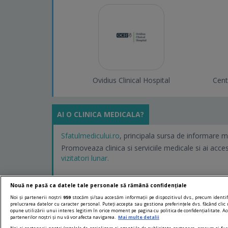
Ovidius Clinical Hospital
Cent
AI O CLINICA MEDICALA?
Sfatulmedicului.ro
, principala sursa de informare m
Promoveaza clinica si serviciile medicale si ai acce
vizitatori lunar.
Nouă ne pasă ca datele tale personale să rămână confidențiale
Noi și partenerii noștri
959
stocăm și/sau accesăm informații pe dispozitivul dvs., precum identifi
prelucrarea datelor cu caracter personal. Puteți accepta sau gestiona preferințele dvs. făcând clic 
opune utilizării unui interes legitim în orice moment pe pagina cu politica de confidențialitate. Ace
partenerilor noștri și nu vă vor afecta navigarea.
Mai multe detalii