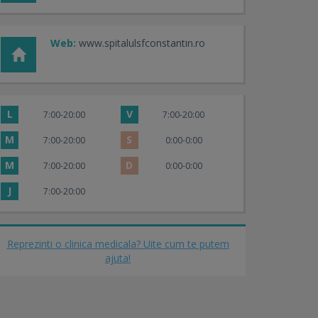
Web:
www.spitalulsfconstantin.ro
L
V
7:00-20:00
7:00-20:00
M
S
7:00-20:00
0:00-0:00
M
D
7:00-20:00
0:00-0:00
J
7:00-20:00
Reprezinti o clinica medicala? Uite cum te putem
ajuta!