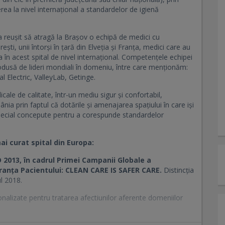
rea la nivel internațional a standardelor de igienă
 a reușit să atragă la Brașov o echipă de medici cu
ști, unii întorși în țară din Elveția și Franța, medici care au
 în acest spital de nivel internațional. Competențele echipei
dusă de lideri mondiali în domeniu, între care menționăm:
l Electric, ValleyLab, Getinge.
icale de calitate, într-un mediu sigur și confortabil,
ânia prin faptul că dotările și amenajarea spațiului în care iși
special concepute pentru a corespunde standardelor
ai curat spital din Europa:
13, în cadrul Primei Campanii Globale a
uranța Pacientului: CLEAN CARE IS SAFER CARE.
Distincția
l 2018.
nalizate pentru tratarea afectiunilor aferente domeniilor