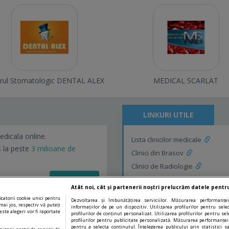
rul Stomatologic DENTAL ALEX
MEDICAL SCARLAT
LINKURI UTILE
edicala online.
Lista clinicilor medicale
s la peste
3 milioane de
Clinici din Brasov
Clinici de Radiologie
Vezi detalii!
Clinici de Radiologie din Brasov
Atât noi, cât și partenerii noștri prelucrăm datele pentru
catorii cookie unici pentru
Dezvoltarea și îmbunătățirea serviciilor. Măsurarea performanței
mai jos, respectiv vă puteți
informațiilor de pe un dispozitiv. Utilizarea profilurilor pentru sel
ste alegeri vor fi raportate
profilurilor de conținut personalizat. Utilizarea profilurilor pentru sel
profilurilor pentru publicitate personalizată. Măsurarea performanței
pentru a selecta conținutul. Înțelegerea publicului prin statistici s