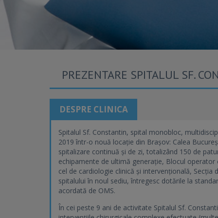
PREZENTARE SPITALUL SF. CO
DESPRE CLINICA
Spitalul Sf. Constantin, spital monobloc, multidiscipl
2019 într-o nouă locație din Brașov: Calea București
spitalizare continuă și de zi, totalizând 150 de pa
echipamente de ultimă generație, Blocul operator cu
cel de cardiologie clinică și intervențională, Secț
spitalului în noul sediu, întregesc dotările la stand
acordată de OMS.
În cei peste 9 ani de activitate Spitalul Sf. Constan
intervențiile chirurgicale complexe efectuate (multe