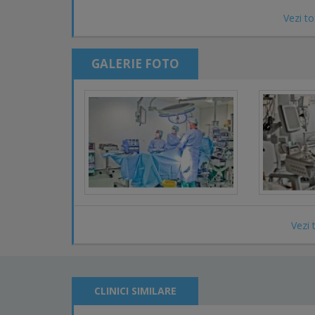
Neurologie
Vezi to
Reumatologie
Psihiatrie
Psihoterapie
GALERIE FOTO
Transplant renal
Vezi 
CLINICI SIMILARE