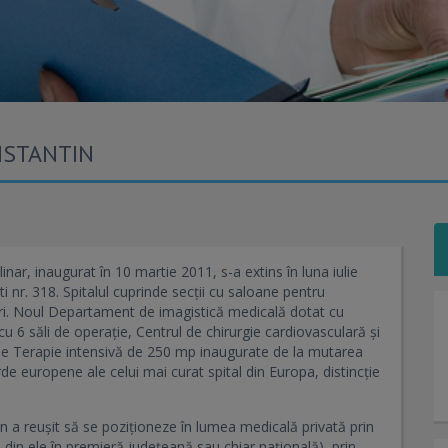
NSTANTIN
inar, inaugurat în 10 martie 2011, s-a extins în luna iulie
 nr. 318. Spitalul cuprinde secții cu saloane pentru
turi. Noul Departament de imagistică medicală dotat cu
 6 săli de operație, Centrul de chirurgie cardiovasculară și
ia de Terapie intensivă de 250 mp inaugurate de la mutarea
arde europene ale celui mai curat spital din Europa, distincție
tin a reușit să se poziționeze în lumea medicală privată prin
 din ele în premieră județeană sau chiar națională), prin