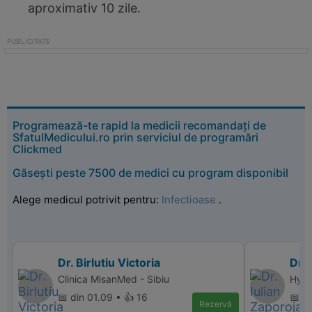
aproximativ 10 zile.
Programează-te rapid la medicii recomandați de
SfatulMedicului.ro prin serviciul de programări
Clickmed
Găsești peste 7500 de medici cu program disponibil
Alege medicul potrivit pentru:
Infectioase
.
Dr. Birlutiu Victoria
Dr. 
Clinica MisanMed - Sibiu
Hype
📅 din 01.09 • 👍 16
📅 di
Rezervă