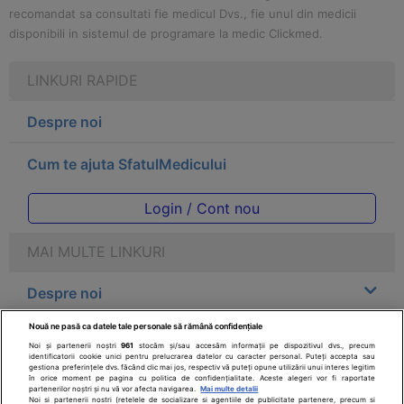
recomandat sa consultati fie medicul Dvs., fie unul din medicii
disponibili in sistemul de programare la medic Clickmed.
LINKURI RAPIDE
Despre noi
Cum te ajuta SfatulMedicului
Login / Cont nou
MAI MULTE LINKURI
Despre noi
Nouă ne pasă ca datele tale personale să rămână confidențiale
Legal
Noi și partenerii noștri
961
stocăm și/sau accesăm informații pe dispozitivul dvs., precum
identificatorii cookie unici pentru prelucrarea datelor cu caracter personal. Puteți accepta sau
gestiona preferințele dvs. făcând clic mai jos, respectiv vă puteți opune utilizării unui interes legitim
Drepturile consumatorului
în orice moment pe pagina cu politica de confidențialitate. Aceste alegeri vor fi raportate
partenerilor noștri și nu vă vor afecta navigarea.
Mai multe detalii
Noi si partenerii nostri (retelele de socializare si agentiile de publicitate partenere, precum si