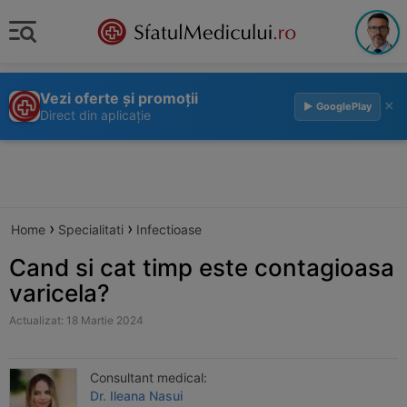
Vezi oferte și promoții
×
▶ GooglePlay
Direct din aplicație
›
›
Home
Specialitati
Infectioase
Cand si cat timp este contagioasa
varicela?
Actualizat: 18 Martie 2024
Consultant medical:
Dr. Ileana Nasui