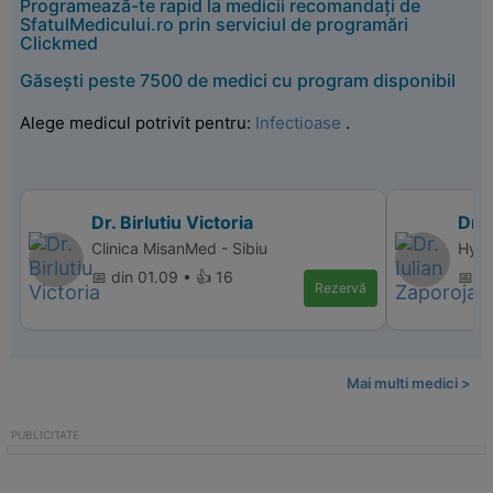
Programează-te rapid la medicii recomandați de
SfatulMedicului.ro prin serviciul de programări
Clickmed
Găsești peste 7500 de medici cu program disponibil
Alege medicul potrivit pentru:
Infectioase
.
Dr. Birlutiu Victoria
Dr. 
Clinica MisanMed - Sibiu
Hype
📅 din 01.09 • 👍 16
📅 di
Rezervă
Mai multi medici >