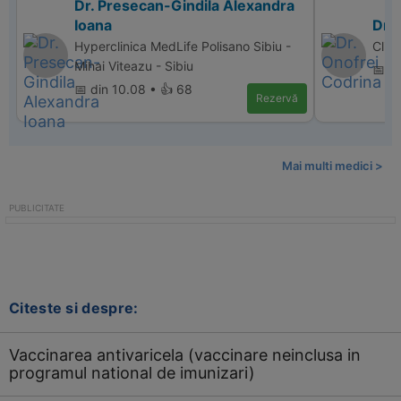
Dr. Presecan-Gindila Alexandra
Ioana
Dr.
Hyperclinica MedLife Polisano Sibiu -
Clin
Mihai Viteazu - Sibiu
📅 d
📅 din 10.08 • 👍 68
Rezervă
Mai multi medici >
Citeste si despre:
Vaccinarea antivaricela (vaccinare neinclusa in
programul national de imunizari)