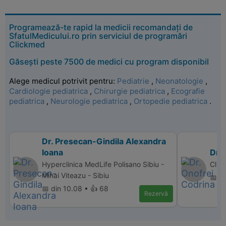
Programează-te rapid la medicii recomandați de
SfatulMedicului.ro prin serviciul de programări
Clickmed
Găsești peste 7500 de medici cu program disponibil
Alege medicul potrivit pentru:
Pediatrie
,
Neonatologie
,
Cardiologie pediatrica
,
Chirurgie pediatrica
,
Ecografie
pediatrica
,
Neurologie pediatrica
,
Ortopedie pediatrica
.
Dr. Presecan-Gindila Alexandra
Ioana
Dr.
Hyperclinica MedLife Polisano Sibiu -
Clin
Mihai Viteazu - Sibiu
📅 d
📅 din 10.08 • 👍 68
Rezervă