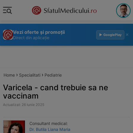
Vezi oferte și promoții
×
▶ GooglePlay
Direct din aplicație
›
›
Home
Specialitati
Pediatrie
Varicela - cand trebuie sa ne
vaccinam
Actualizat: 26 Iunie 2025
Consultant medical:
Dr. Butila Liana Maria