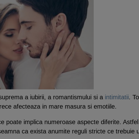
uprema a iubirii, a romantismului si a
intimitatii
. T
rece afecteaza in mare masura si emotiile.
 poate implica numeroase aspecte diferite. Astfel, 
nseamna ca exista anumite reguli stricte ce trebuie 