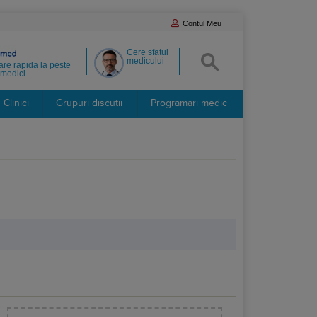
Contul Meu
Cere sfatul
medicului
re rapida la peste
medici
Clinici
Grupuri discutii
Programari medic