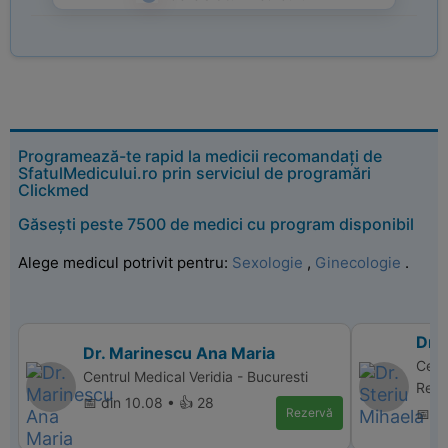
Programează-te rapid la medicii recomandați de
SfatulMedicului.ro prin serviciul de programări
Clickmed
Găsești peste 7500 de medici cu program disponibil
Alege medicul potrivit pentru:
Sexologie
,
Ginecologie
.
Dr. 
Dr. Marinescu Ana Maria
Cent
Centrul Medical Veridia - Bucuresti
Repr
📅 din 10.08 • 👍 28
Rezervă
📅 d