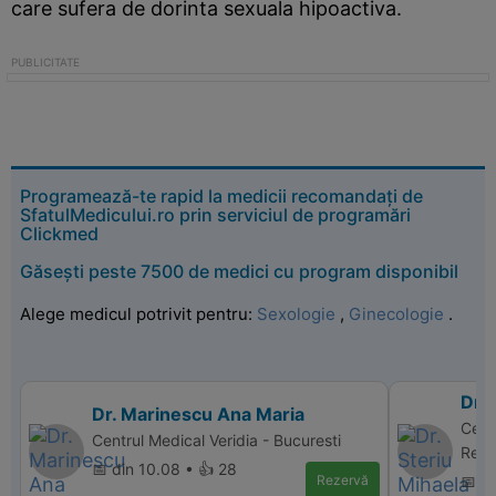
care sufera de dorinta sexuala hipoactiva.
Programează-te rapid la medicii recomandați de
SfatulMedicului.ro prin serviciul de programări
Clickmed
Găsești peste 7500 de medici cu program disponibil
Alege medicul potrivit pentru:
Sexologie
,
Ginecologie
.
Dr. 
Dr. Marinescu Ana Maria
Cent
Centrul Medical Veridia - Bucuresti
Repr
📅 din 10.08 • 👍 28
Rezervă
📅 d