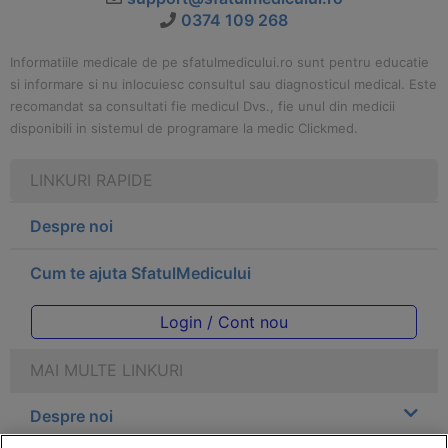
0374 109 268
Informatiile medicale de pe sfatulmedicului.ro sunt pentru educatie
si informare si nu inlocuiesc consultul sau diagnosticul medical. Este
recomandat sa consultati fie medicul Dvs., fie unul din medicii
disponibili in sistemul de programare la medic Clickmed.
LINKURI RAPIDE
Despre noi
Cum te ajuta SfatulMedicului
Login / Cont nou
MAI MULTE LINKURI
Despre noi