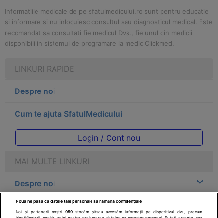
Informatiile medicale de pe sfatulmedicului.ro sunt pentru educatie
si informare si nu inlocuiesc consultul sau diagnosticul medical. Este
recomandat sa consultati fie medicul Dvs., fie unul din medicii
disponibili in sistemul de programare la medic Clickmed.
LINKURI RAPIDE
Despre noi
Cum te ajuta SfatulMedicului
Login / Cont nou
MAI MULTE LINKURI
Despre noi
Nouă ne pasă ca datele tale personale să rămână confidențiale
Legal
Noi și partenerii noștri
959
stocăm și/sau accesăm informații pe dispozitivul dvs., precum
identificatorii cookie unici pentru prelucrarea datelor cu caracter personal. Puteți accepta sau