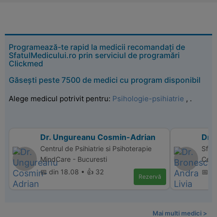
Programează-te rapid la medicii recomandați de
SfatulMedicului.ro prin serviciul de programări
Clickmed
Găsești peste 7500 de medici cu program disponibil
Alege medicul potrivit pentru:
Psihologie-psihiatrie
,
.
Dr. Ungureanu Cosmin-Adrian
Dr.
Centrul de Psihiatrie si Psihoterapie
Sfan
MindCare - Bucuresti
Cent
📅 din 18.08 • 👍 32
📅 di
Rezervă
Mai multi medici >