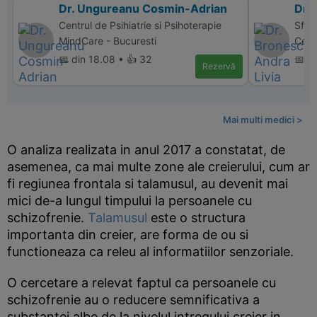
Dr. Ungureanu Cosmin-Adrian
Dr.
Centrul de Psihiatrie si Psihoterapie
Sfan
MindCare - Bucuresti
Cent
📅 din 18.08 • 👍 32
📅 di
Rezervă
Mai multi medici >
O analiza realizata in anul 2017 a constatat, de
asemenea, ca mai multe zone ale creierului, cum ar
fi regiunea frontala si talamusul, au devenit mai
mici de-a lungul timpului la persoanele cu
schizofrenie.
Talamusul
este o structura
importanta din creier, are forma de ou si
functioneaza ca releu al informatiilor senzoriale.
O cercetare a relevat faptul ca persoanele cu
schizofrenie au o reducere semnificativa a
substantei albe de la nivelul intregului creier in