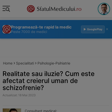
Programează-te rapid la medic
×
▶ GooglePlay
Peste 7000 de medici
›
›
Home
Specialitati
Psihologie-Psihiatrie
Realitate sau iluzie? Cum este
afectat creierul uman de
schizofrenie?
Actualizat: 18 Mai 2023
Consultant medical: