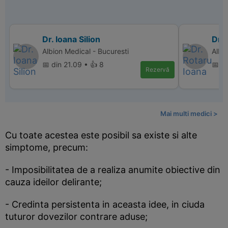
Dr. Ioana Silion
Dr. 
Albion Medical - Bucuresti
Albi
📅 din 21.09 • 👍 8
📅 d
Rezervă
Mai multi medici >
Cu toate acestea este posibil sa existe si alte
simptome, precum:
- Imposibilitatea de a realiza anumite obiective din
cauza ideilor delirante;
- Credinta persistenta in aceasta idee, in ciuda
tuturor dovezilor contrare aduse;