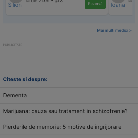
📅 din 21.09 • 👍 8
📅 d
Rezervă
Mai multi medici >
Citeste si despre:
Dementa
Marijuana: cauza sau tratament in schizofrenie?
Pierderile de memorie: 5 motive de ingrijorare