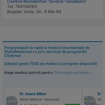
Centrul Rezidential “Izvorul Tamaduirii”
Tel: 744156183
Bogdan Voda, Str. 9 Mai 94
Programează-te rapid la medicii recomandați de
SfatulMedicului.ro prin serviciul de programări
Clickmed
Găsești peste 7500 de medici cu program disponibil
Alege medicul potrivit pentru:
Psihologie-psihiatrie
,
.
Dr. Ioana Silion
Dr. 
Albion Medical - Bucuresti
Albi