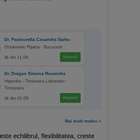
Dr. Pasteurella Casandra Sarbu
Ortokinetic Pipera - Bucuresti
📅 din 11.08
Rezervă
Dr. Dragan Simona Ruxandra
Hiperdia - Timisoara Laborator -
Timisoara
📅 din 02.09
Rezervă
Mai multi medici >
te echilibrul, flexibilitatea, creste