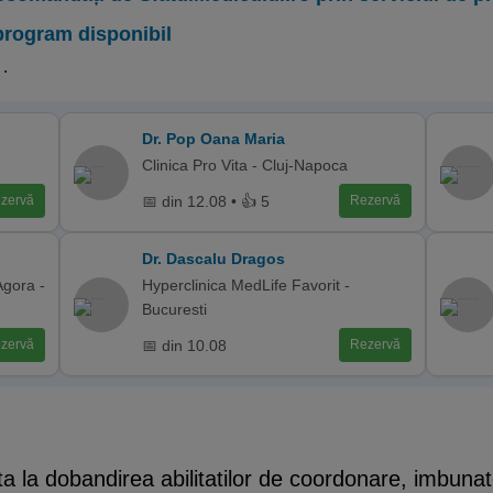
program disponibil
.
Dr. Pop Oana Maria
Clinica Pro Vita - Cluj-Napoca
📅 din 12.08 • 👍 5
zervă
Rezervă
Dr. Dascalu Dragos
Agora -
Hyperclinica MedLife Favorit -
Bucuresti
📅 din 10.08
zervă
Rezervă
uta la dobandirea abilitatilor de coordonare, imbunates