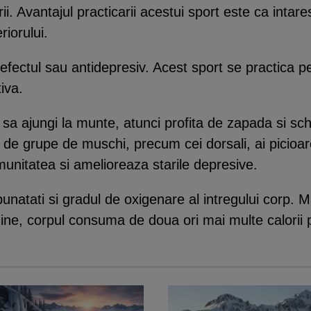
ii. Avantajul practicarii acestui sport este ca intar
riorului.
e efectul sau antidepresiv. Acest sport se practica 
iva.
 sa ajungi la munte, atunci profita de zapada si sch
 de grupe de muschi, precum cei dorsali, ai picioare
munitatea si amelioreaza starile depresive.
unatati si gradul de oxigenare al intregului corp. M
udine, corpul consuma de doua ori mai multe calorii p