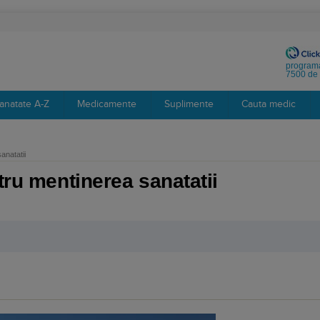
programa
7500 de 
anatate A-Z
Medicamente
Suplimente
Cauta medic
anatatii
tru mentinerea sanatatii