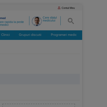
Contul Meu
Cere sfatul
medicului
re rapida la peste
medici
Clinici
Grupuri discutii
Programari medic