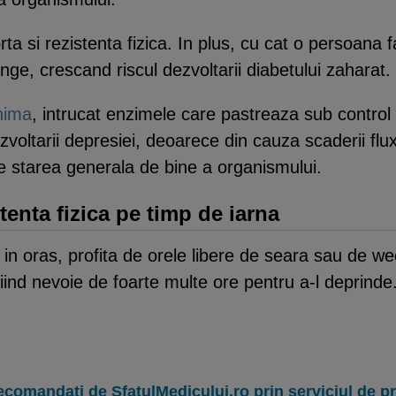
rta si rezistenta fizica. In plus, cu cat o persoana 
nge, crescand riscul dezvoltarii diabetului zaharat.
inima
, intrucat enzimele care pastreaza sub control
voltarii depresiei, deoarece din cauza scaderii flu
e starea generala de bine a organismului.
tenta fizica pe timp de iarna
 in oras, profita de orele libere de seara sau de w
fiind nevoie de foarte multe ore pentru a-l deprinde
ecomandați de SfatulMedicului.ro prin serviciul de 