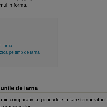
mul in forma.
de iarna
izica pe timp de iarna
lunile de iarna
ic comparativ cu perioadele in care temperaturile
a organismului.