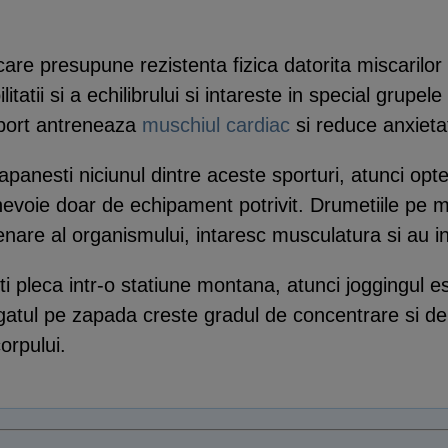
care presupune rezistenta fizica datorita miscarilor
litatii si a echilibrului si intareste in special grupel
sport antreneaza
muschiul cardiac
si reduce anxieta
apanesti niciunul dintre aceste sporturi, atunci op
 nevoie doar de echipament potrivit. Drumetiile pe 
are al organismului, intaresc musculatura si au inc
ti pleca intr-o statiune montana, atunci joggingul es
ergatul pe zapada creste gradul de concentrare si d
orpului.