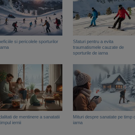
eficiile si pericolele sporturilor
Sfaturi pentru a evita
iarna
traumatismele cauzate de
sporturile de iarna
alitati de mentinere a sanatatii
Mituri despre sanatate pe timp 
timpul iernii
iarna