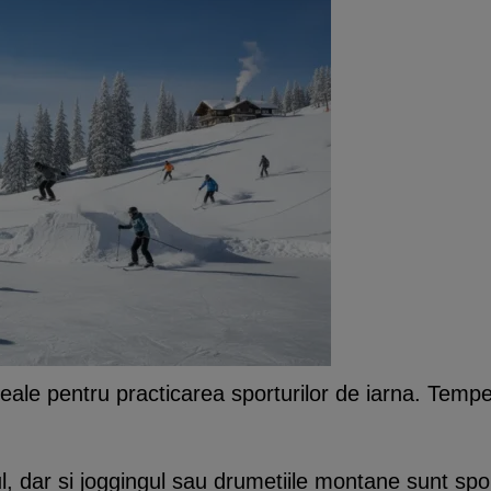
ideale pentru practicarea sporturilor de iarna. Temp
l, dar si joggingul sau drumetiile montane sunt spor