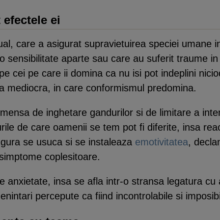
 efectele ei
al, care a asigurat supravietuirea speciei umane i
 sensibilitate aparte sau care au suferit traume in p
 cei pe care ii domina ca nu isi pot indeplini nici
ata mediocra, in care conformismul predomina.
ensa de inghetare gandurilor si de limitare a inten
e de care oamenii se tem pot fi diferite, insa reacti
gura se usuca si se instaleaza
emotivitatea
, decla
e simptome coplesitoare.
de anxietate, insa se afla intr-o stransa legatura 
nintari percepute ca fiind incontrolabile si imposibi