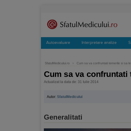
Autoevaluare
Interpretare analize
S
SfatulMedicului.ro
›
Cum sa va confruntati temerile si sa l
Cum sa va confruntati 
Actualizat la data de: 31 Iulie 2014
Autor:
SfatulMedicului
Generalitati