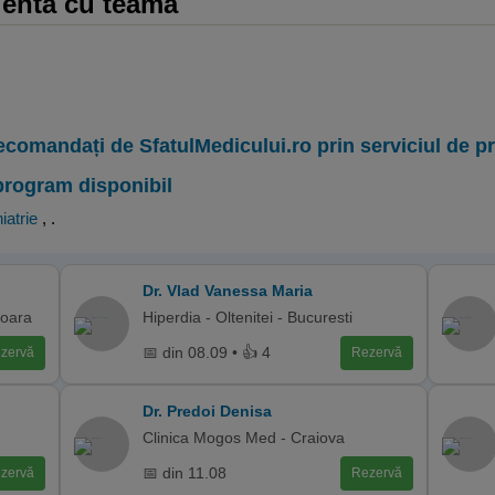
cienta cu teama
ecomandați de SfatulMedicului.ro prin serviciul de 
program disponibil
iatrie
,
.
Dr. Vlad Vanessa Maria
soara
Hiperdia - Oltenitei - Bucuresti
📅 din 08.09 • 👍 4
zervă
Rezervă
Dr. Predoi Denisa
Clinica Mogos Med - Craiova
📅 din 11.08
zervă
Rezervă