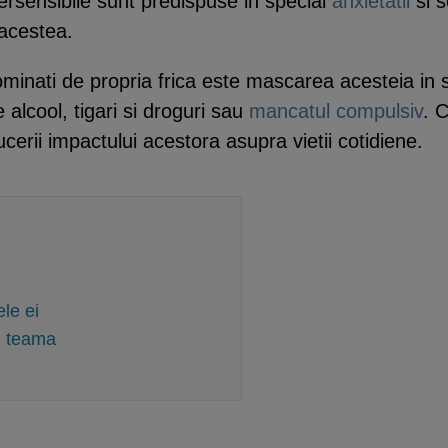
ersensibile sunt predispuse in special
anxietatii
si 
 acestea.
dominati de propria frica este mascarea acesteia i
alcool, tigari si droguri sau
mancatul compulsiv
. 
ucerii impactului acestora asupra vietii cotidiene.
le ei
cu teama