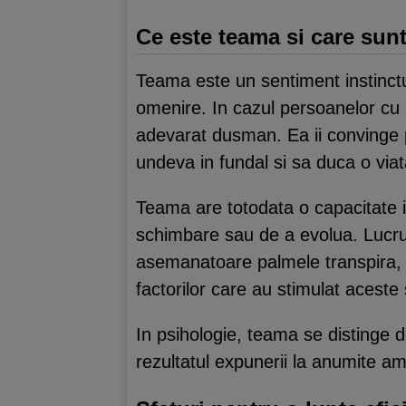
Ce este teama si care sunt
Teama este un sentiment instinctu
omenire. In cazul persoanelor cu o
adevarat dusman. Ea ii convinge pe
undeva in fundal si sa duca o vi
Teama are totodata o capacitate im
schimbare sau de a evolua. Lucruril
asemanatoare palmele transpira, 
factorilor care au stimulat acest
In psihologie, teama se distinge 
rezultatul expunerii la anumite ame