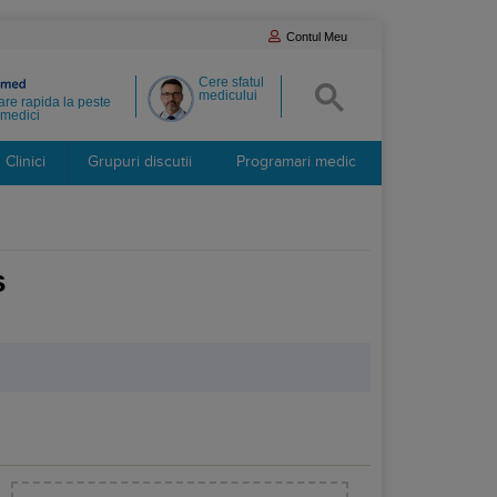
Contul Meu
Cere sfatul
medicului
re rapida la peste
medici
Clinici
Grupuri discutii
Programari medic
s