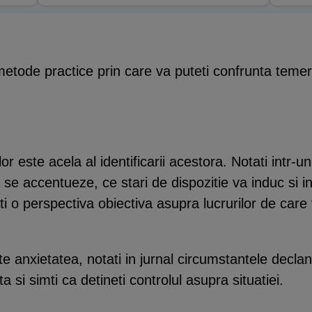
tode practice prin care va puteti confrunta temerile
r este acela al identificarii acestora. Notati intr-u
 se accentueze, ce stari de dispozitie va induc si 
i o perspectiva obiectiva asupra lucrurilor de care v
 anxietatea, notati in jurnal circumstantele declans
 si simti ca detineti controlul asupra situatiei.