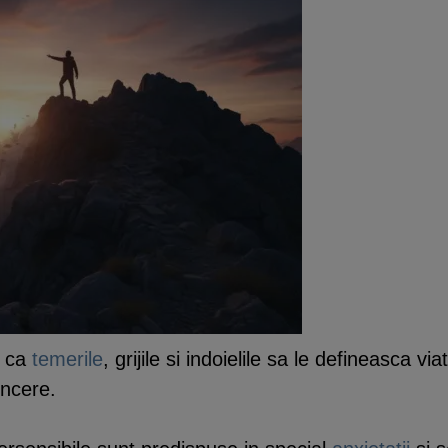
t ca
temerile
, grijile si indoielile sa le defineasca v
incere.