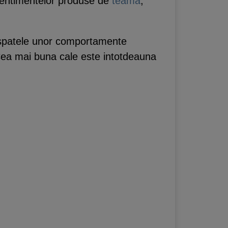
sentimentelor produse de
teama
,
n spatele unor comportamente
Cea mai buna cale este intotdeauna