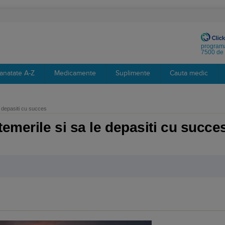
programa
7500 de 
anatate A-Z
Medicamente
Suplimente
Cauta medic
e depasiti cu succes
temerile si sa le depasiti cu succe