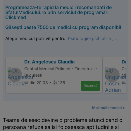
Programează-te rapid la medicii recomandați de
SfatulMedicului.ro prin serviciul de programări
Clickmed
Găsești peste 7500 de medici cu program disponibil
Alege medicul potrivit pentru:
Psihologie-psihiatrie
,
.
Dr. Angelescu Claudia
Dr.
Centrul Medical Polimed - Tineretului -
Centr
Bucuresti
Mind
📅 din 20.08 • 👍 135
📅 d
Rezervă
Mai multi medici >
Teama de esec devine o problema atunci cand o
persoana refuza sa isi foloseasca aptitudinile si