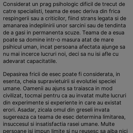
Considerat un prag psihologic dificil de trecut de
catre specialisti, teama de esec deriva din frica
respingerii sau a criticilor, fiind strans legata si de
amanarea indeplinirii unor sarcini sau de tendinta
de a gasi in permanenta scuze. Teama de a esua
poate sa domine intr-o masura atat de mare
psihicul uman, incat persoana afectata ajunge sa
nu mai incerce lucruri noi, deci sa nu isi afle cu
adevarat capacitatile.
Depasirea fricii de esec poate fi considerata, in
esenta, cheia supravietuirii si evolutiei speciei
umane. Oamenii au ajuns sa traiasca in mod
civilizat, tocmai pentru ca au invatat multe lucruri
din experimente si experiente in care au existat
erori. Asadar, zicala omul din greseli invata
sugereaza ca teama de esec determina limitarea,
insuccesul si insatisfactia rasei umane. Multe
persoane isi impun limite si nu reusesc sa aiba nici