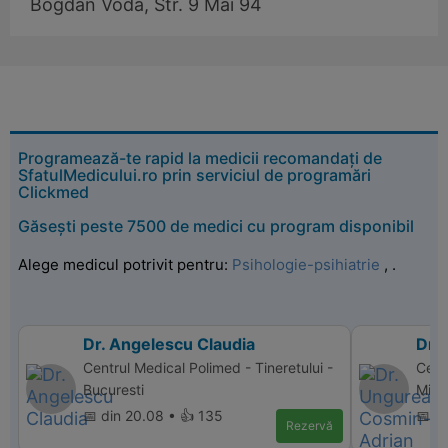
Bogdan Voda, Str. 9 Mai 94
Programează-te rapid la medicii recomandați de
SfatulMedicului.ro prin serviciul de programări
Clickmed
Găsești peste 7500 de medici cu program disponibil
Alege medicul potrivit pentru:
Psihologie-psihiatrie
,
.
Dr. Angelescu Claudia
Dr.
Centrul Medical Polimed - Tineretului -
Centr
Bucuresti
Mind
📅 din 20.08 • 👍 135
📅 d
Rezervă