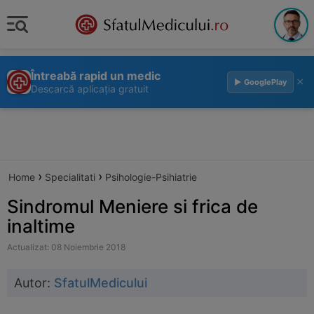
Întreabă rapid un medic
×
▶ GooglePlay
Descarcă aplicația gratuit
›
›
Home
Specialitati
Psihologie-Psihiatrie
Sindromul Meniere si frica de
inaltime
Actualizat: 08 Noiembrie 2018
Autor:
SfatulMedicului