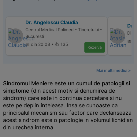
Dr. Angelescu Claudia
Dr. 
Centrul Medical Polimed - Tineretului -
Diam
Bucuresti
📅 d
📅 din 20.08 • 👍 135
Rezervă
Mai multi medici >
Sindromul Meniere este un cumul de patologii si
simptome
(din acest motiv si denumirea de
sindrom) care este in continua cercetare si nu
este pe deplin inteleasa. Insa se cunoaste ca
principalul mecanism sau factor care declanseaza
acest sindrom este o patologie in volumul lichidian
din urechea interna.