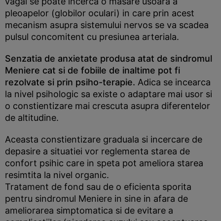
vagal se poate incerca o masare usoara a
pleoapelor (globilor oculari) in care prin acest
mecanism asupra sistemului nervos se va scadea
pulsul concomitent cu presiunea arteriala.
Senzatia de anxietate produsa atat de sindromul
Meniere cat si de fobiile de inaltime pot fi
rezolvate si prin psiho-terapie.
Adica se incearca
la nivel psihologic sa existe o adaptare mai usor si
o constientizare mai crescuta asupra diferentelor
de altitudine.
Aceasta constientizare graduala si incercare de
depasire a situatiei vor reglementa starea de
confort psihic care in speta pot ameliora starea
resimtita la nivel organic.
Tratament de fond sau de o eficienta sporita
pentru sindromul Meniere in sine in afara de
ameliorarea simptomatica si de evitare a