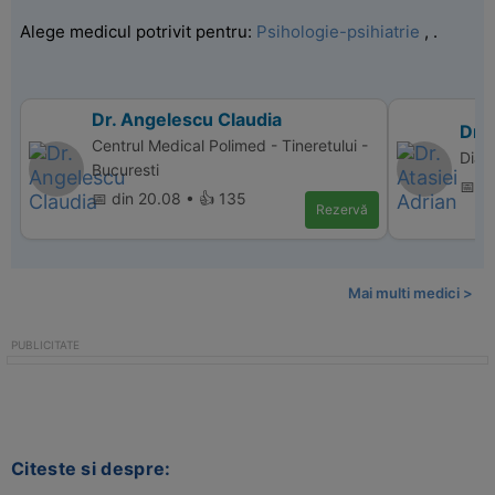
Alege medicul potrivit pentru:
Psihologie-psihiatrie
,
.
Dr. Angelescu Claudia
Dr. 
Centrul Medical Polimed - Tineretului -
Diam
Bucuresti
📅 d
📅 din 20.08 • 👍 135
Rezervă
Mai multi medici >
Citeste si despre: