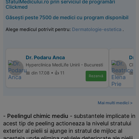
SfatulMedicului.ro prin serviciul de programări
Clickmed
Găsești peste 7500 de medici cu program disponibil
Alege medicul potrivit pentru:
Dermatologie-estetica
.
Dr. Podaru Anca
Dr. 
Hyperclinica MedLife Unirii - Bucuresti
Clini
📅 din 17.08 • 👍 11
📅 d
Rezervă
Mai multi medici >
-
Peelingul chimic mediu
- substantele implicate in
acest tip de peeling actioneaza la nivelul stratului
exterior al pielii si ajunge in stratul de mijloc al
acesteia unde elimina celulele deteriorate ale pielii.