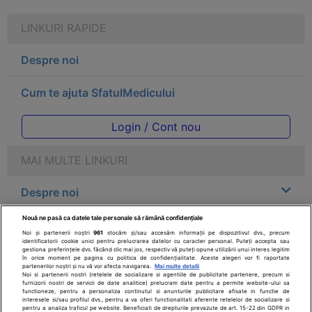
LINKURI RAPIDE
Despre noi
Cum te ajuta SfatulMedicului
Login / Cont nou
MAI MULTE LINKURI
Despre noi
Nouă ne pasă ca datele tale personale să rămână confidențiale
Legal
Noi și partenerii noștri
961
stocăm și/sau accesăm informații pe dispozitivul dvs., precum
identificatorii cookie unici pentru prelucrarea datelor cu caracter personal. Puteți accepta sau
gestiona preferințele dvs. făcând clic mai jos, respectiv vă puteți opune utilizării unui interes legitim
Drepturile consumatorului
în orice moment pe pagina cu politica de confidențialitate. Aceste alegeri vor fi raportate
partenerilor noștri și nu vă vor afecta navigarea.
Mai multe detalii
Noi si partenerii nostri (retelele de socializare si agentiile de publicitate partenere, precum si
furnizorii nostri de servicii de date analitice) prelucram date pentru a permite website-ului sa
Parteneri
functioneze, pentru a personaliza continutul si anunturile publicitare afisate in functie de
interesele si/sau profilul dvs., pentru a va oferi functionalitati aferente retelelor de socializare si
pentru a analiza traficul pe website. Beneficiati de drepturile prevazute de art. 15-22 din GDPR in