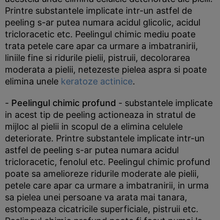
Printre substantele implicate intr-un astfel de
peeling s-ar putea numara acidul glicolic, acidul
tricloracetic etc. Peelingul chimic mediu poate
trata petele care apar ca urmare a imbatranirii,
liniile fine si ridurile pielii, pistruii, decolorarea
moderata a pielii, netezeste pielea aspra si poate
elimina unele
keratoze actinice
.
-
Peelingul chimic profund
- substantele implicate
in acest tip de peeling actioneaza in stratul de
mijloc al pielii in scopul de a elimina celulele
deteriorate. Printre substantele implicate intr-un
astfel de peeling s-ar putea numara acidul
tricloracetic, fenolul etc. Peelingul chimic profund
poate sa amelioreze ridurile moderate ale pielii,
petele care apar ca urmare a imbatranirii, in urma
sa pielea unei persoane va arata mai tanara,
estompeaza cicatricile superficiale, pistruii etc.