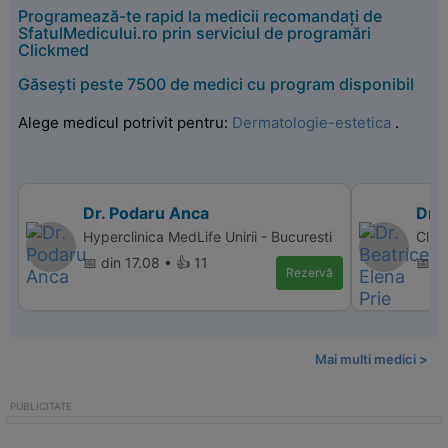
Programează-te rapid la medicii recomandați de
SfatulMedicului.ro prin serviciul de programări
Clickmed
Găsești peste 7500 de medici cu program disponibil
Alege medicul potrivit pentru:
Dermatologie-estetica
.
Dr. Podaru Anca
Dr. 
Hyperclinica MedLife Unirii - Bucuresti
Clini
📅 din 17.08 • 👍 11
📅 d
Rezervă
Mai multi medici >