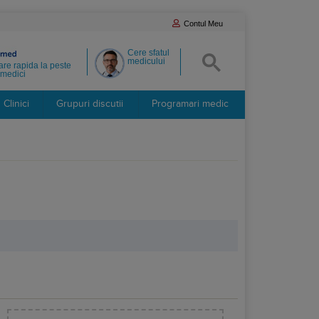
Contul Meu
Cere sfatul
medicului
re rapida la peste
medici
Clinici
Grupuri discutii
Programari medic