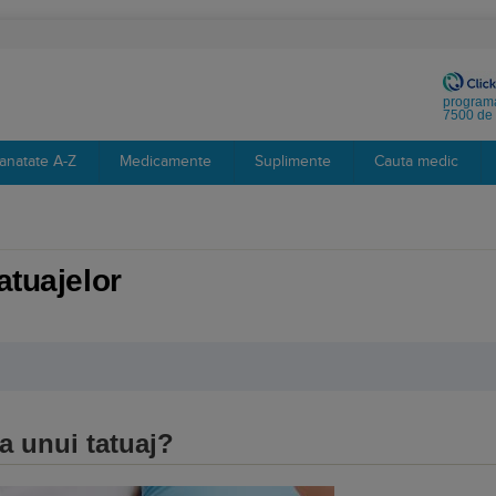
programa
7500 de 
anatate A-Z
Medicamente
Suplimente
Cauta medic
atuajelor
a unui tatuaj?