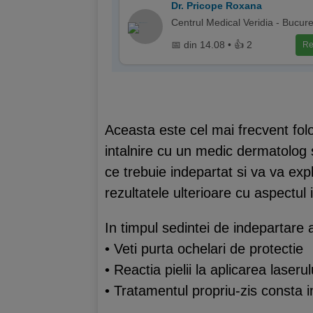
Dr. Pricope Roxana
Centrul Medical Veridia - Bucure
📅 din 14.08 • 👍 2
Re
Aceasta este cel mai frecvent folo
intalnire cu un medic dermatolog s
ce trebuie indepartat si va va expl
rezultatele ulterioare cu aspectul in
In timpul sedintei de indepartare a
• Veti purta ochelari de protectie
• Reactia pielii la aplicarea laseru
• Tratamentul propriu-zis consta in