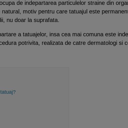
cupa de indepartarea particulelor straine din organ
 natural, motiv pentru care tatuajul este permanent
lii, nu doar la suprafata.
rtare a tatuajelor, insa cea mai comuna este indep
ura potrivita, realizata de catre dermatologi si co
tatuaj?