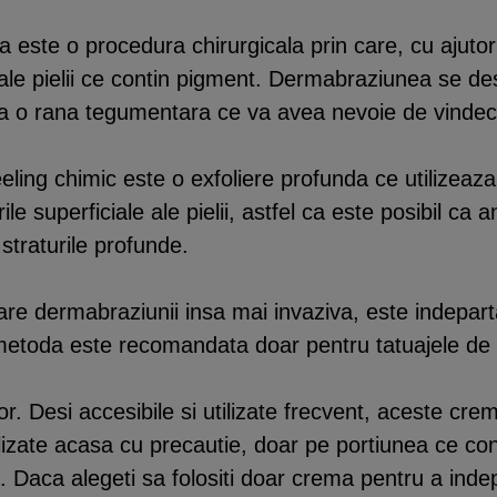
este o procedura chirurgicala prin care, cu ajutoru
e ale pielii ce contin pigment. Dermabraziunea se d
a o rana tegumentara ce va avea nevoie de vindec
ling chimic este o exfoliere profunda ce utilizeaza
le superficiale ale pielii, astfel ca este posibil ca
straturile profunde.
re dermabraziunii insa mai invaziva, este indeparta
metoda este recomandata doar pentru tatuajele de 
r. Desi accesibile si utilizate frecvent, aceste cre
ilizate acasa cu precautie, doar pe portiunea ce con
. Daca alegeti sa folositi doar crema pentru a indepa