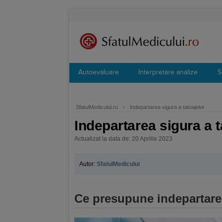
Autoevaluare
Interpretare analize
S
SfatulMedicului.ro
›
Indepartarea sigura a tatuajelor
Indepartarea sigura a t
Actualizat la data de: 20 Aprilie 2023
Autor:
SfatulMedicului
Ce presupune indepartare