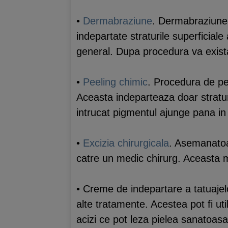
•
Dermabraziune
. Dermabraziunea 
indepartate straturile superficial
general. Dupa procedura va exist
•
Peeling chimic
. Procedura de pee
Aceasta indeparteaza doar straturi
intrucat pigmentul ajunge pana in 
•
Excizia chirurgicala
. Asemanatoa
catre un medic chirurg. Aceasta 
• Creme de indepartare a tatuajelo
alte tratamente. Acestea pot fi ut
acizi ce pot leza pielea sanatoasa