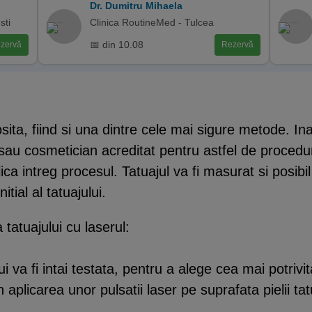
Dr. Dumitru Mihaela
sti
Clinica RoutineMed - Tulcea
📅 din 10.08
zervă
Rezervă
sita, fiind si una dintre cele mai sigure metode. I
au cosmetician acreditat pentru astfel de proceduri
ica intreg procesul. Tatuajul va fi masurat si posib
itial al tatuajului.
 tatuajului cu laserul:
lui va fi intai testata, pentru a alege cea mai potrivit
 aplicarea unor pulsatii laser pe suprafata pielii ta