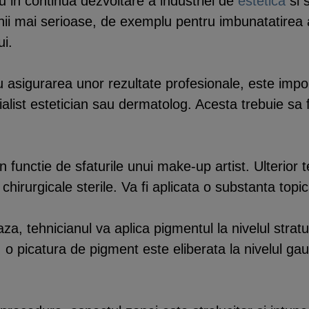
 in continua dezvoltare a industriei de
estetica
si 
nii mai serioase, de exemplu pentru imbunatatirea
i.
tru asigurarea unor rezultate profesionale, este imp
alist estetician sau dermatolog. Acesta trebuie sa 
 in functie de sfaturile unui make-up artist. Ulteri
e chirurgicale sterile. Va fi aplicata o substanta topi
za, tehnicianul va aplica pigmentul la nivelul stratu
 o picatura de pigment este eliberata la nivelul ga