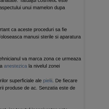
sanatate. Tatuajul cosmetic este
 aspectului unui mamelon dupa
ortant ca aceste proceduri sa fie
foloseasca manusi sterile si aparatura
or tehnicianul va marca zona ce urmeaza
ca
anestezica
la nivelul zonei
rilor superficiale ale
pielii
. De fiecare
urii produse de ac. Senzatia este de