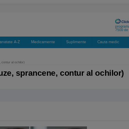
programa
7500 de 
anatate A-Z
Medicamente
Suplimente
Cauta medic
contur al ochilor)
uze, sprancene, contur al ochilor)