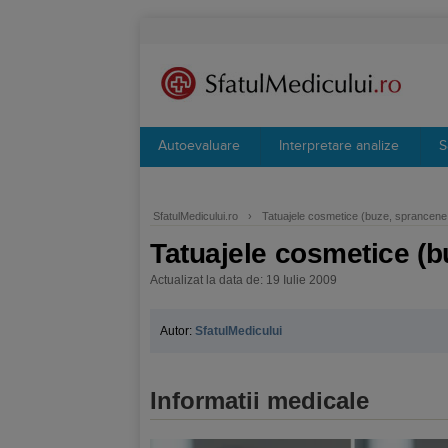
Autoevaluare
Interpretare analize
S
SfatulMedicului.ro
›
Tatuajele cosmetice (buze, sprancene, 
Tatuajele cosmetice (b
Actualizat la data de: 19 Iulie 2009
Autor:
SfatulMedicului
Informatii medicale