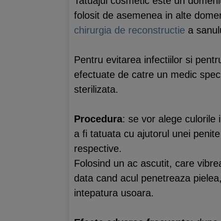
Tatuajul cosmetic este un domeniu
folosit de asemenea in alte dome
chirurgia de reconstructie
a sanulu
Pentru evitarea infectiilor si pen
efectuate de catre un medic speci
sterilizata.
Procedura
: se vor alege culorile
a fi tatuata cu ajutorul unei penit
respective.
Folosind un ac ascutit, care vibrea
data cand acul penetreaza pielea,
intepatura usoara.