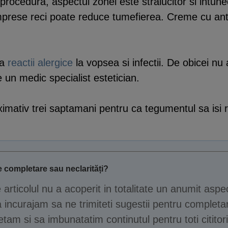
procedura, aspectul zonei este stralucitor si intunec
mprese reci poate reduce tumefierea. Creme cu antib
ea
reactii alergice
la vopsea si infectii. De obicei nu
 un medic specialist estetician.
imativ trei saptamani pentru ca tegumentul sa isi 
 completare sau neclarități?
e articolul nu a acoperit in totalitate un anumit aspe
 incurajam sa ne trimiteti sugestii pentru completar
tam si sa imbunatatim continutul pentru toti cititori