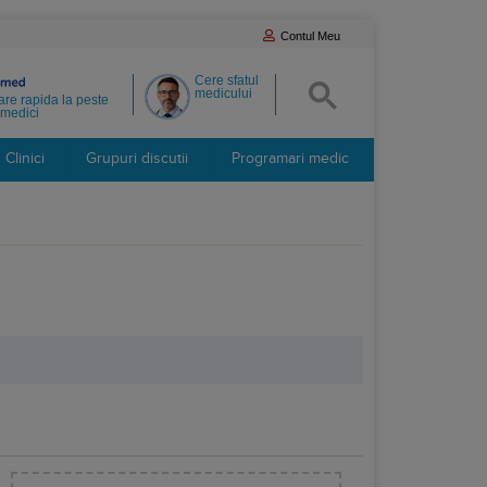
Contul Meu
Cere sfatul
medicului
re rapida la peste
medici
Clinici
Grupuri discutii
Programari medic