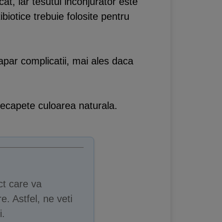
at, iar tesutul inconjurator este
iotice trebuie folosite pentru
 apar complicatii, mai ales daca
recapete culoarea naturala.
ct care va
e. Astfel, ne veti
i.