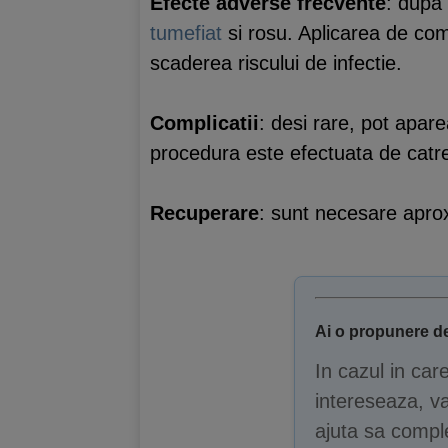
Efecte adverse frecvente
: dupa 
tumefiat
si rosu. Aplicarea de co
scaderea riscului de infectie.
Complicatii
: desi rare, pot apar
procedura este efectuata de catre
Recuperare
: sunt necesare aprox
Ai o propunere de
In cazul in car
intereseaza, va
ajuta sa comple