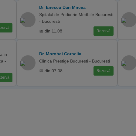
Dr. Enescu Dan Mircea
Spitalul de Pediatrie MedLife Bucuresti
- Bucuresti
zervă
📅 din 11.08
Rezervă
Dr. Morohai Cornelia
a in
ca -
Clinica Prestige Bucuresti - Bucuresti
📅 din 07.08
Rezervă
zervă