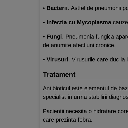
•
Bacterii
. Astfel de pneumonii p
•
Infectia cu Mycoplasma
cauzea
•
Fungi
. Pneumonia fungica apare 
de anumite afectiuni cronice.
•
Virusuri
. Virusurile care duc la 
Tratament
Antibioticul este elementul de ba
specialist in urma stabilirii diagnos
Pacientii necesita o hidratare corec
care prezinta febra.