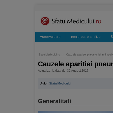
Autoevaluare
Interpretare analize
S
SfatulMedicului.ro
›
Cauzele aparitiei pneumoniei in timpul v
Cauzele aparitiei pneum
Actualizat la data de: 31 August 2017
Autor:
SfatulMedicului
Generalitati