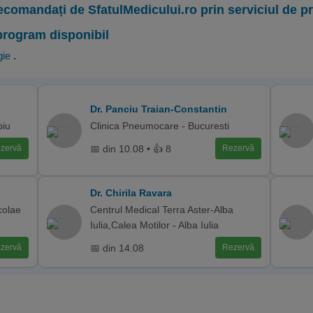
ecomandați de SfatulMedicului.ro prin serviciul de 
program disponibil
gie
.
Dr. Panciu Traian-Constantin
biu
Clinica Pneumocare - Bucuresti
📅 din 10.08 • 👍 8
zervă
Rezervă
Dr. Chirila Ravara
colae
Centrul Medical Terra Aster-Alba
Iulia,Calea Motilor - Alba Iulia
📅 din 14.08
zervă
Rezervă