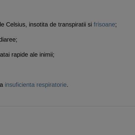
 Celsius, insotita de transpiratii si
frisoane
;
diaree;
batai rapide ale inimii;
ra
insuficienta respiratorie
.