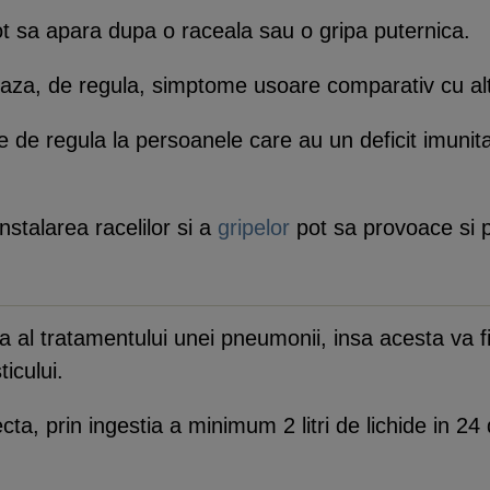
ot sa apara dupa o raceala sau o gripa puternica.
za, de regula, simptome usoare comparativ cu alt
de regula la persoanele care au un deficit imunitar
instalarea racelilor si a
gripelor
pot sa provoace si 
za al tratamentului unei pneumonii, insa acesta va 
ticului.
ta, prin ingestia a minimum 2 litri de lichide in 24 de