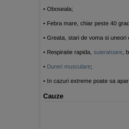
• Oboseala;
• Febra mare, chiar peste 40 grade
• Greata, stari de voma si uneori 
• Respiratie rapida,
suieratoare
, 
•
Dureri musculare
;
• In cazuri extreme poate sa apa
Cauze