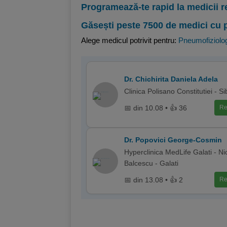
Programează-te rapid la medicii r
Găsești peste 7500 de medici cu 
Alege medicul potrivit pentru:
Pneumofiziolo
Dr. Chichirita Daniela Adela
Clinica Polisano Constitutiei - Si
📅 din 10.08 • 👍 36
Re
Dr. Popovici George-Cosmin
Hyperclinica MedLife Galati - Ni
Balcescu - Galati
📅 din 13.08 • 👍 2
Re