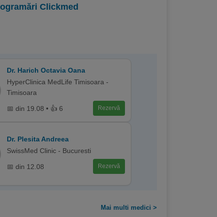
programări Clickmed
Dr. Harich Octavia Oana
HyperClinica MedLife Timisoara -
Timisoara
📅 din 19.08 • 👍 6
Rezervă
Dr. Plesita Andreea
SwissMed Clinic - Bucuresti
📅 din 12.08
Rezervă
Mai multi medici >