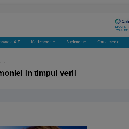
programa
7500 de 
anatate A-Z
Medicamente
Suplimente
Cauta medic
erii
oniei in timpul verii