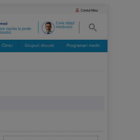
Contul Meu
Cere sfatul
medicului
re rapida la peste
medici
Clinici
Grupuri discutii
Programari medic