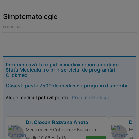
Simptomatologie
Programează-te rapid la medicii recomandați de
SfatulMedicului.ro prin serviciul de programări
Clickmed
Găsești peste 7500 de medici cu program disponibil
Alege medicul potrivit pentru:
Pneumofiziologie
.
Dr. Ciocan Razvana Aneta
Dr.
Memormed - Cotroceni - Bucuresti
Hyper
📅 din 19.08 • 👍 16
📅 d