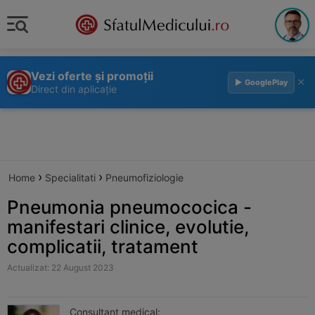
Vezi oferte și promoții
×
▶ GooglePlay
Direct din aplicație
›
›
Home
Specialitati
Pneumofiziologie
Pneumonia pneumococica -
manifestari clinice, evolutie,
complicatii, tratament
Actualizat: 22 August 2023
Consultant medical: