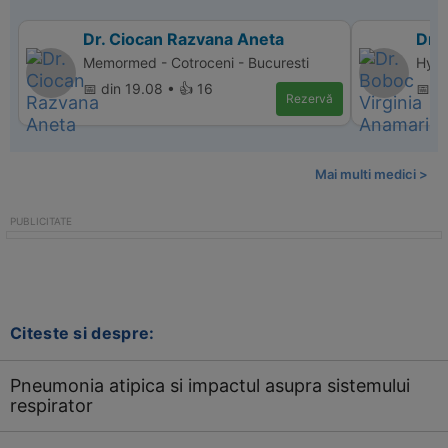
Dr. Ciocan Razvana Aneta
Dr.
Memormed - Cotroceni - Bucuresti
Hyper
📅 din 19.08 • 👍 16
📅 d
Rezervă
Mai multi medici >
Citeste si despre:
Pneumonia atipica si impactul asupra sistemului
respirator