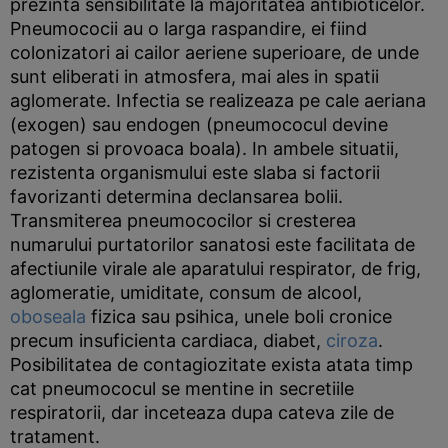
prezinta sensibilitate la majoritatea antibioticelor.
Pneumococii au o larga raspandire, ei fiind
colonizatori ai cailor aeriene superioare, de unde
sunt eliberati in atmosfera, mai ales in spatii
aglomerate. Infectia se realizeaza pe cale aeriana
(exogen) sau endogen (pneumococul devine
patogen si provoaca boala). In ambele situatii,
rezistenta organismului este slaba si factorii
favorizanti determina declansarea bolii.
Transmiterea pneumococilor si cresterea
numarului purtatorilor sanatosi este facilitata de
afectiunile virale ale aparatului respirator, de frig,
aglomeratie, umiditate, consum de alcool,
oboseala
fizica sau psihica, unele boli cronice
precum insuficienta cardiaca, diabet,
ciroza
.
Posibilitatea de contagiozitate exista atata timp
cat pneumococul se mentine in secretiile
respiratorii, dar inceteaza dupa cateva zile de
tratament.