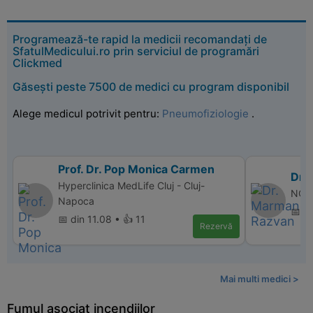
Programează-te rapid la medicii recomandați de
SfatulMedicului.ro prin serviciul de programări
Clickmed
Găsești peste 7500 de medici cu program disponibil
Alege medicul potrivit pentru:
Pneumofiziologie
.
Prof. Dr. Pop Monica Carmen
Dr.
Hyperclinica MedLife Cluj - Cluj-
NORD
Napoca
📅 d
📅 din 11.08 • 👍 11
Rezervă
Mai multi medici >
Fumul asociat incendiilor