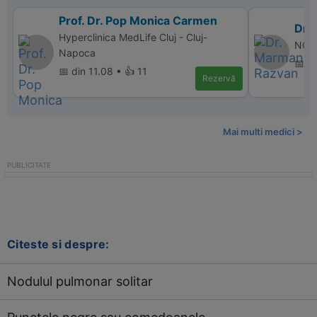
Prof. Dr. Pop Monica Carmen
Dr.
Hyperclinica MedLife Cluj - Cluj-
NORD
Napoca
📅 d
📅 din 11.08 • 👍 11
Rezervă
Mai multi medici >
Citeste si despre:
Nodulul pulmonar solitar