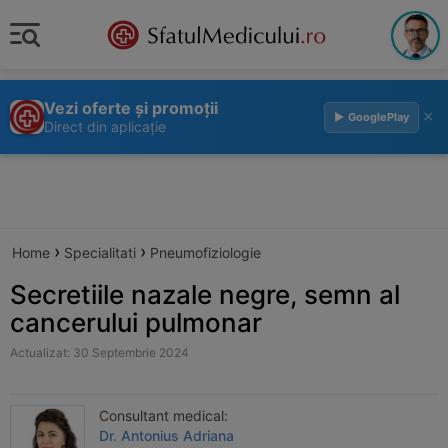
Vezi oferte și promoții
×
▶ GooglePlay
Direct din aplicație
›
›
Home
Specialitati
Pneumofiziologie
Secretiile nazale negre, semn al
cancerului pulmonar
Actualizat: 30 Septembrie 2024
Consultant medical:
Dr. Antonius Adriana