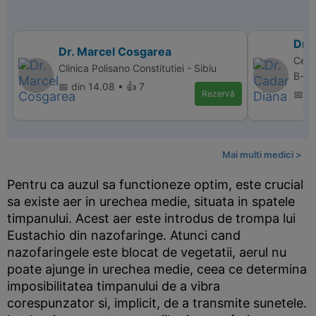
Dr.
Dr. Marcel Cosgarea
Centr
Clinica Polisano Constitutiei - Sibiu
B-dul
📅 din 14.08 • 👍 7
Rezervă
📅 di
Mai multi medici >
Pentru ca auzul sa functioneze optim, este crucial
sa existe aer in urechea medie, situata in spatele
timpanului. Acest aer este introdus de trompa lui
Eustachio din nazofaringe. Atunci cand
nazofaringele este blocat de vegetatii, aerul nu
poate ajunge in urechea medie, ceea ce determina
imposibilitatea timpanului de a vibra
corespunzator si, implicit, de a transmite sunetele.