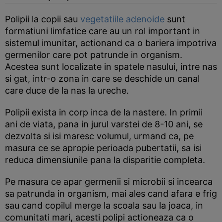
Polipii la copii sau
vegetatiile adenoide
sunt
formatiuni limfatice care au un rol important in
sistemul imunitar, actionand ca o bariera impotriva
germenilor care pot patrunde in organism.
Acestea sunt localizate in spatele nasului, intre nas
si gat, intr-o zona in care se deschide un canal
care duce de la nas la ureche.
Polipii exista in corp inca de la nastere. In primii
ani de viata, pana in jurul varstei de 8-10 ani, se
dezvolta si isi maresc volumul, urmand ca, pe
masura ce se apropie perioada pubertatii, sa isi
reduca dimensiunile pana la disparitie completa.
Pe masura ce apar germenii si microbii si incearca
sa patrunda in organism, mai ales cand afara e frig
sau cand copilul merge la scoala sau la joaca, in
comunitati mari, acesti polipi actioneaza ca o