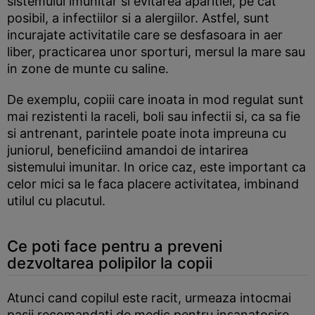
sistemului imunitar si evitarea aparitiei, pe cat
posibil, a infectiilor si a alergiilor. Astfel, sunt
incurajate activitatile care se desfasoara in aer
liber, practicarea unor sporturi, mersul la mare sau
in zone de munte cu saline.
De exemplu, copiii care inoata in mod regulat sunt
mai rezistenti la raceli, boli sau infectii si, ca sa fie
si antrenant, parintele poate inota impreuna cu
juniorul, beneficiind amandoi de intarirea
sistemului imunitar. In orice caz, este important ca
celor mici sa le faca placere activitatea, imbinand
utilul cu placutul.
Ce poti face pentru a preveni
dezvoltarea polipilor la copii
Atunci cand copilul este racit, urmeaza intocmai
pasii recomandati de medic pentru insanatosire.