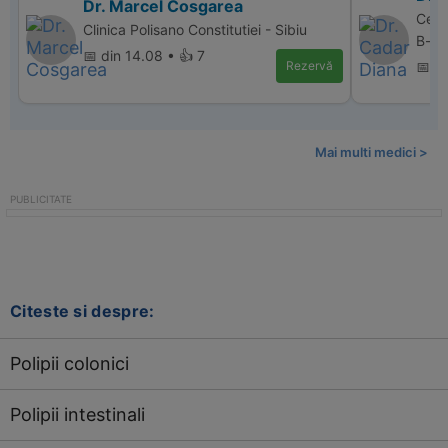
Dr. Marcel Cosgarea
Centr
Clinica Polisano Constitutiei - Sibiu
B-dul
📅 din 14.08 • 👍 7
Rezervă
📅 di
Mai multi medici >
Citeste si despre:
Polipii colonici
Polipii intestinali