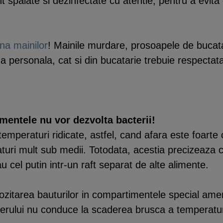
t spalate si dezinfectate cu atentie, pentru a evit
ena mainilor
! Mainile murdare, prosoapele de bucata
na personala, cat si din bucatarie trebuie respecta
limentele nu vor dezvolta bacterii!
temperaturi ridicate, astfel, cand afara este foarte 
eraturi mult sub medii. Totodata, acestia precizeaza 
au cel putin intr-un raft separat de alte alimente.
ozitarea bauturilor in compartimentele special ame
derului nu conduce la scaderea brusca a temperaturii