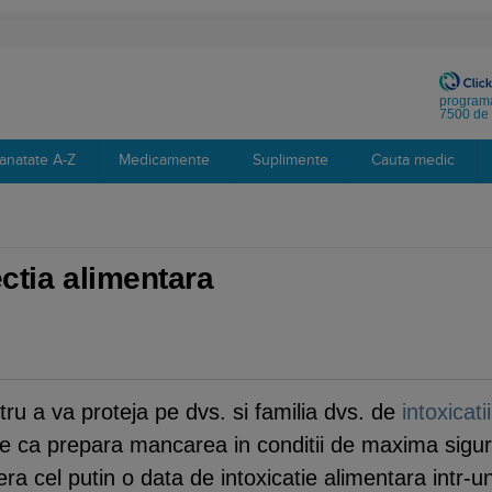
programa
7500 de 
anatate A-Z
Medicamente
Suplimente
Cauta medic
ectia alimentara
tru a va proteja pe dvs. si familia dvs. de
intoxicati
ine ca prepara mancarea in conditii de maxima sigur
ra cel putin o data de intoxicatie alimentara intr-u