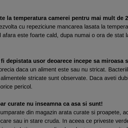
sate la temperatura camerei pentru mai mult de 2
zvolta cu repeziciune mancarea lasata la tempera
d afara este foarte cald, dupa numai o ora de sta
 fi depistata usor deoarece incepe sa miroasa si
ecia daca un aliment este sau nu stricat. Bacteriil
alimentele stricate sunt observate. Daca aveti dubi
orice pericol.
ar curate nu inseamna ca asa si sunt!
umparate din magazin arata curate si proapete, ace
ancare sau in stare cruda. In aceea ce priveste verd