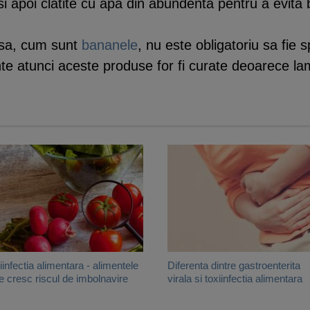
i apoi clatite cu apa din abundenta pentru a evita ba
asa, cum sunt
bananele
, nu este obligatoriu sa fie 
ente atunci aceste produse for fi curate deoarece lam
iinfectia alimentara - alimentele
Diferenta dintre gastroenterita
e cresc riscul de imbolnavire
virala si toxiinfectia alimentara