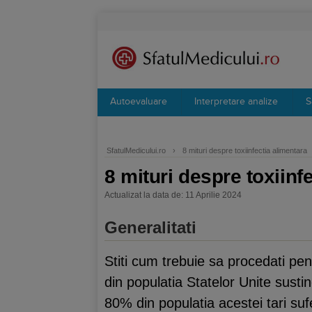
Autoevaluare
Interpretare analize
S
SfatulMedicului.ro
›
8 mituri despre toxiinfectia alimentara
8 mituri despre toxiinf
Actualizat la data de: 11 Aprilie 2024
Generalitati
Stiti cum trebuie sa procedati pen
din populatia Statelor Unite sust
80% din populatia acestei tari sufe