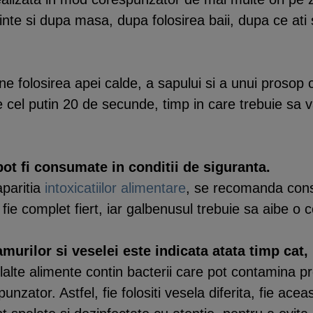
ainte si dupa masa, dupa folosirea baii, dupa ce ati
e folosirea apei calde, a sapului si a unui prosop cu
cel putin 20 de secunde, timp in care trebuie sa va
pot fi consumate in conditii de siguranta.
aparitia
intoxicatiilor alimentare
, se recomanda cons
a fie complet fiert, iar galbenusul trebuie sa aibe o
murilor si veselei este indicata atata timp cat, 
alte alimente contin bacterii care pot contamina pr
zator. Astfel, fie folositi vesela diferita, fie acea