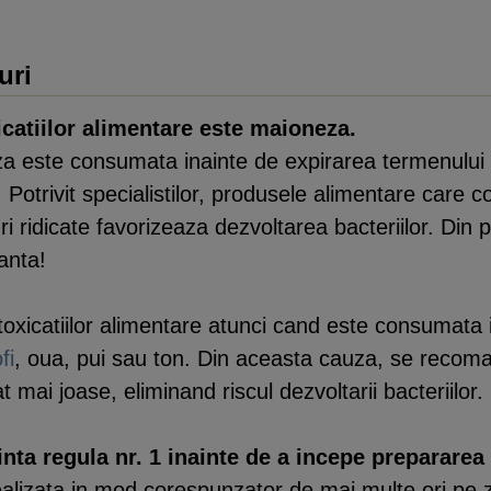
uri
icatiilor alimentare este maioneza.
a este consumata inainte de expirarea termenului 
e. Potrivit specialistilor, produsele alimentare care 
ri ridicate favorizeaza dezvoltarea bacteriilor. Di
anta!
ntoxicatiilor alimentare atunci cand este consumata
fi
, oua, pui sau ton. Din aceasta cauza, se recom
t mai joase, eliminand riscul dezvoltarii bacteriilor.
inta regula nr. 1 inainte de a incepe prepararea
ealizata in mod corespunzator de mai multe ori pe zi