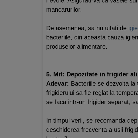
nevoie. Asigurati-va ca vasele sun
mancarurilor.
De asemenea, sa nu uitati de
igi
bacteriile, din aceasta cauza igie
produselor alimentare.
5. Mit: Depozitate in frigider a
Adevar:
Bacteriile se dezvolta la 
frigiderului sa fie reglat la temp
se faca intr-un frigider separat, s
In timpul verii, se recomanda dep
deschiderea frecventa a usii frigi