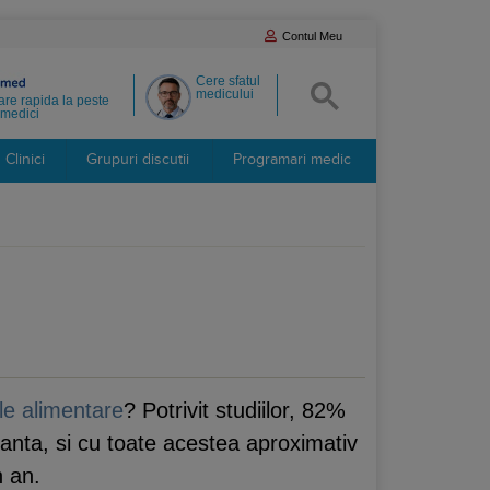
Contul Meu
Cere sfatul
medicului
re rapida la peste
medici
Clinici
Grupuri discutii
Programari medic
ile alimentare
? Potrivit studiilor, 82%
anta, si cu toate acestea aproximativ
n an.