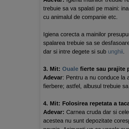
trebuie sa va spalati pe maini: in
cu animalul de companie etc.
Igiena corecta a mainilor presupun
spalarea trebuie sa se desfasoare 
dar si intre degete si sub
unghii
.
3. Mit:
Ouale
fierte sau prajite 
Adevar
: Pentru a nu conduce la 
fierbere; astfel, albusul trebuie s
4. Mit: Folosirea repetata a taca
Adevar:
Carnea cruda dar si celel
acestea nu sunt depozitate corespun