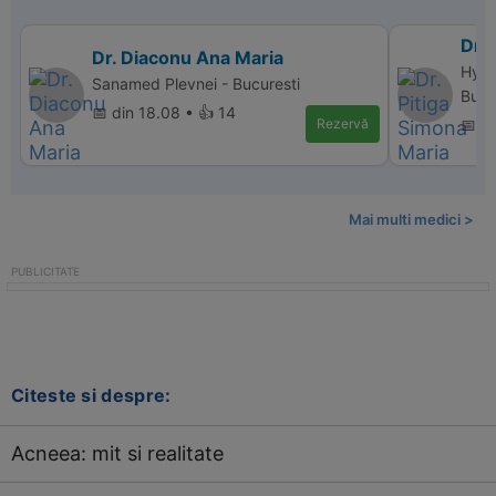
Dr. 
Dr. Diaconu Ana Maria
Hype
Sanamed Plevnei - Bucuresti
Bucu
📅 din 18.08 • 👍 14
Rezervă
📅 di
Mai multi medici >
Citeste si despre:
Acneea: mit si realitate