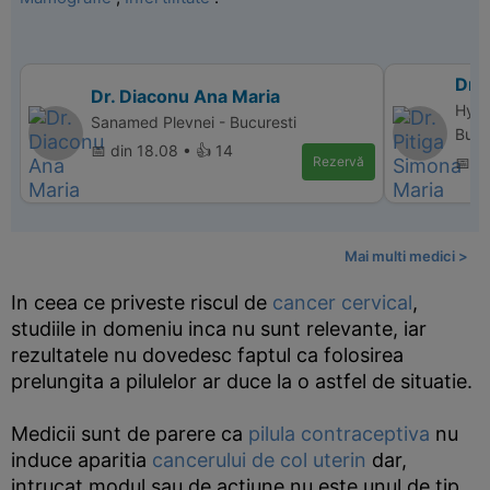
Dr. 
Dr. Diaconu Ana Maria
Hype
Sanamed Plevnei - Bucuresti
Bucu
📅 din 18.08 • 👍 14
Rezervă
📅 di
Mai multi medici >
In ceea ce priveste riscul de
cancer cervical
,
studiile in domeniu inca nu sunt relevante, iar
rezultatele nu dovedesc faptul ca folosirea
prelungita a pilulelor ar duce la o astfel de situatie.
Medicii sunt de parere ca
pilula contraceptiva
nu
induce aparitia
cancerului de col uterin
dar,
intrucat modul sau de actiune nu este unul de tip