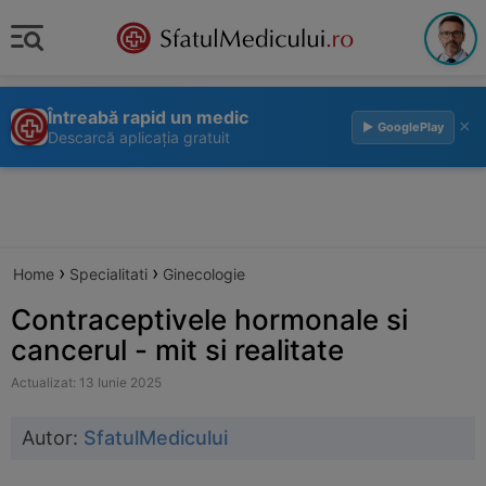
Întreabă rapid un medic
×
▶ GooglePlay
Descarcă aplicația gratuit
›
›
Home
Specialitati
Ginecologie
Contraceptivele hormonale si
cancerul - mit si realitate
Actualizat: 13 Iunie 2025
Autor:
SfatulMedicului