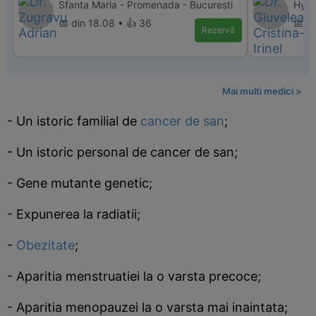
Sfanta Maria - Promenada - Bucuresti
Hype
📅 din 18.08 • 👍 36
📅 d
Rezervă
Mai multi medici >
- Un istoric familial de
cancer de san
;
- Un istoric personal de cancer de san;
- Gene mutante genetic;
- Expunerea la radiatii;
-
Obezitate
;
- Aparitia menstruatiei la o varsta precoce;
- Aparitia menopauzei la o varsta mai inaintata;