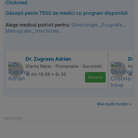
Clickmed
Găsești peste 7500 de medici cu program disponibil
Alege medicul potrivit pentru:
Ginecologie
,
Ecografie
,
Mamografie
,
Infertilitate
.
Dr. Zugravu Adrian
Dr. 
Sfanta Maria - Promenada - Bucuresti
Hype
📅 din 18.08 • 👍 36
📅 d
Rezervă
Mai multi medici >