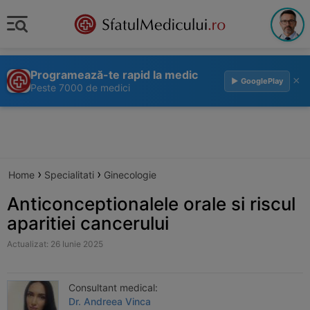
Programează-te rapid la medic
×
▶ GooglePlay
Peste 7000 de medici
›
›
Home
Specialitati
Ginecologie
Anticonceptionalele orale si riscul
aparitiei cancerului
Actualizat: 26 Iunie 2025
Consultant medical:
Dr. Andreea Vinca