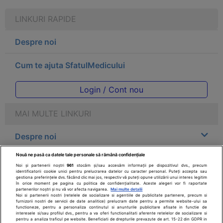
LINKURI RAPIDE
Despre noi
Cum te ajuta SfatulMedicului
Login / Cont nou
MAI MULTE LINKURI
Despre noi
Nouă ne pasă ca datele tale personale să rămână confidențiale
Legal
Noi și partenerii noștri
961
stocăm și/sau accesăm informații pe dispozitivul dvs., precum
identificatorii cookie unici pentru prelucrarea datelor cu caracter personal. Puteți accepta sau
gestiona preferințele dvs. făcând clic mai jos, respectiv vă puteți opune utilizării unui interes legitim
Drepturile consumatorului
în orice moment pe pagina cu politica de confidențialitate. Aceste alegeri vor fi raportate
partenerilor noștri și nu vă vor afecta navigarea.
Mai multe detalii
Noi si partenerii nostri (retelele de socializare si agentiile de publicitate partenere, precum si
furnizorii nostri de servicii de date analitice) prelucram date pentru a permite website-ului sa
Parteneri
functioneze, pentru a personaliza continutul si anunturile publicitare afisate in functie de
interesele si/sau profilul dvs., pentru a va oferi functionalitati aferente retelelor de socializare si
pentru a analiza traficul pe website. Beneficiati de drepturile prevazute de art. 15-22 din GDPR in